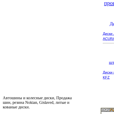
про
Д
Диски
ACUR
шт
Диски
KFZ
Автошины и колесные диски, Продажа
шин, резина Nokian, Gislaved, литые и
кованые диски.