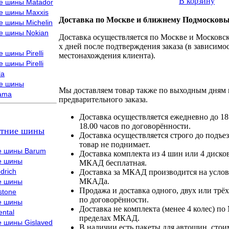
В корзину
е шины Matador
е шины Maxxis
Доставка по Москве и ближнему Подмосковь
е шины Michelin
е шины Nokian
Доставка осуществляется по Москве и Московско
х дней после подтверждения заказа (в зависимос
 шины Pirelli
местонахождения клиента).
 шины Pirelli
la
е шины
Мы доставляем товар также по выходным дням 
ama
предварительного заказа.
Доставка осуществляется ежедневно до 18
18.00 часов по договорённости.
тние шины
Доставка осуществляется строго до подъез
товар не поднимает.
е шины Barum
Доставка комплекта из 4 шин или 4 диско
е шины
МКАД бесплатная.
drich
Доставка за МКАД производится на условия
МКАДа.
е шины
Продажа и доставка одного, двух или трёх
stone
по договорённости.
е шины
Доставка не комплекта (менее 4 колес) по
ental
пределах МКАД.
е шины Gislaved
В наличии есть пакеты для автошин, стоим