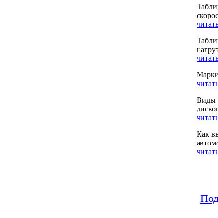
Табли
скоро
читать
Табли
нагру
читать
Марки
читать
Виды 
диско
читать
Как в
автом
читать
Под