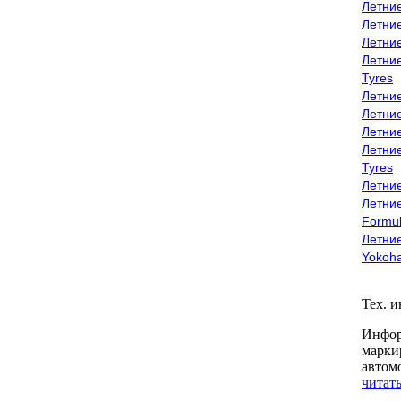
Летни
Летни
Летни
Летни
Tyres
Летни
Летни
Летние
Летни
Tyres
Летние
Летние
Formu
Летни
Yokoh
Тех. 
Инфор
марки
автом
читать