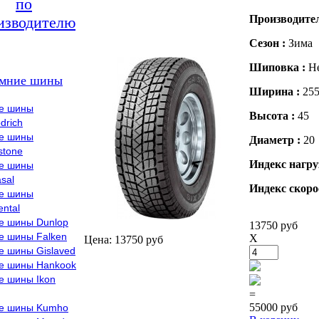
по
Производите
изводителю
Сезон :
Зима
Шиповка :
Н
мние шины
Ширина :
25
е шины
Высота :
45
drich
е шины
Диаметр :
20
stone
Индекс нагру
е шины
sal
Индекс скоро
е шины
ental
е шины Dunlop
13750 руб
е шины Falken
X
Цена: 13750 руб
е шины Gislaved
е шины Hankook
е шины Ikon
=
55000 руб
е шины Kumho