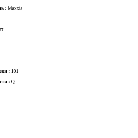
ль :
Maxxis
ет
5
зки :
101
сти :
Q