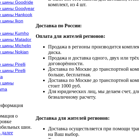
е шины Goodride
комплект, из 4 шт.
е шины Goodyear
е шины Hankook
е шины Ikon
Доставка по России:
е шины Kumho
Оплата для жителей регионов:
е шины Matador
 шины Michelin
Продажа в регионы производится комплек
е шины Nokian
диска.
Продажа и доставка одного, двух или трёх
договорённости.
 шины Pirelli
Доставка по Москве до транспортной комп
 шины Pirelli
больше, бесплатная.
la
Доставка по Москве до транспортной комп
е шины
стоит 1000 руб.
ama
Для юридических лиц, мы делаем счет, дл
безналичному расчету.
информация
мация о
Доставка для жителей регионов:
ровке
обильных шин.
Доставка осуществляется при помощи тр
 далее
на Ваш выбор.