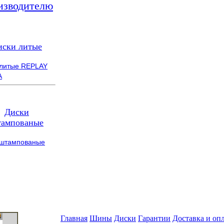
изводителю
иски литые
 литые REPLAY
A
Диски
ампованые
 штампованые
Главная
Шины
Диски
Гарантии
Доставка и оп