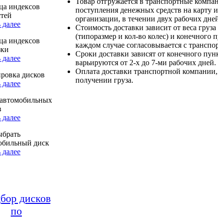
Товар отгружается в транспортные компа
ца индексов
поступления денежных средств на карту и
стей
организации, в течении двух рабочих дней
 далее
Стоимость доставки зависит от веса груза
(типоразмер и кол-во колес) и конечного 
ца индексов
каждом случае согласовывается с транспо
зки
Сроки доставки зависят от конечного пун
 далее
варьируются от 2-х до 7-ми рабочих дней.
Оплата доставки транспортной компании,
ровка дисков
получении груза.
 далее
автомобильных
в
 далее
ыбрать
обильный диск
 далее
бор дисков
по