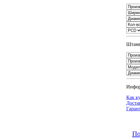
Штамп
Инфо
Как к
Доста
Гаран
По