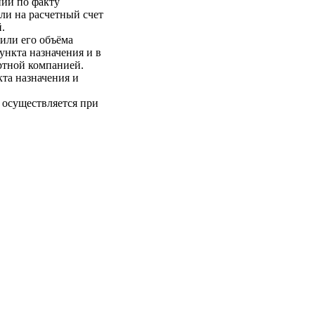
нии по факту
ли на расчетный счет
.
 или его объёма
пункта назначения и в
ртной компанией.
кта назначения и
 осуществляется при