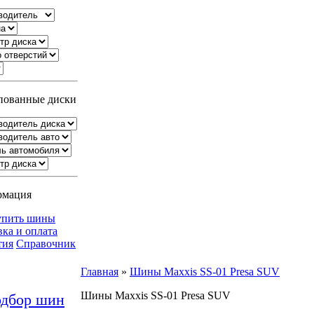
ованные диски
рмация
упить шины
вка и оплата
тия
Справочник
Главная
»
Шины Maxxis SS-01 Presa SUV
Шины Maxxis SS-01 Presa SUV
дбор шин