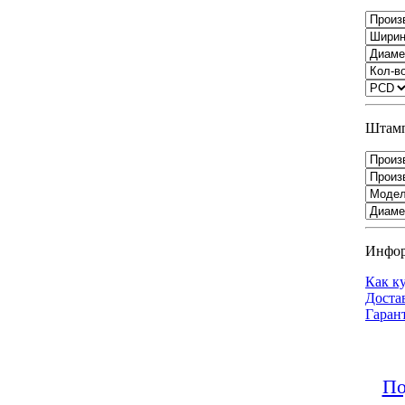
Штамп
Инфо
Как к
Доста
Гаран
По