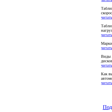
Табли
скоро
читать
Табли
нагру
читать
Марки
читать
Виды 
диско
читать
Как в
автом
читать
Под