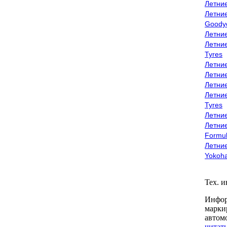
Летни
Летни
Goody
Летни
Летни
Tyres
Летни
Летни
Летние
Летни
Tyres
Летние
Летние
Formu
Летни
Yokoh
Тех. 
Инфор
марки
автом
читать