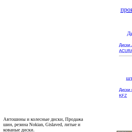
про
Д
Диски
ACUR
шт
Диски
KFZ
Автошины и колесные диски, Продажа
шин, резина Nokian, Gislaved, литые и
кованые диски.