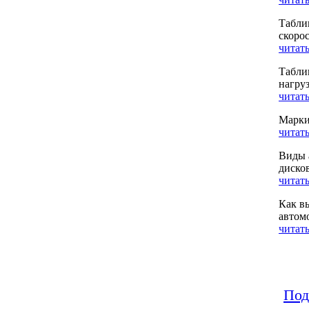
Табли
скоро
читать
Табли
нагру
читать
Марки
читать
Виды 
диско
читать
Как в
автом
читать
Под