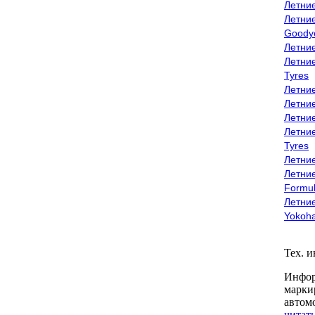
Летни
Летни
Goody
Летни
Летни
Tyres
Летни
Летни
Летние
Летни
Tyres
Летние
Летние
Formu
Летни
Yokoh
Тех. 
Инфор
марки
автом
читать