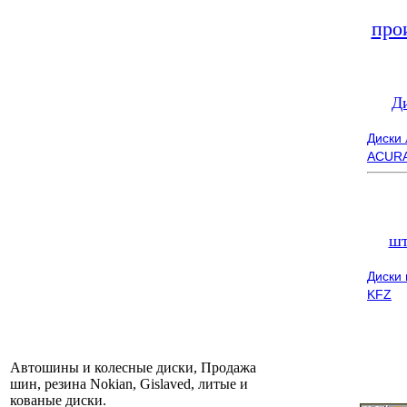
про
Д
Диски
ACUR
шт
Диски
KFZ
Автошины и колесные диски, Продажа
шин, резина Nokian, Gislaved, литые и
кованые диски.