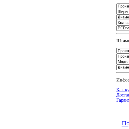
Штамп
Инфо
Как к
Доста
Гаран
По