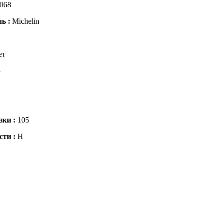
068
ль :
Michelin
ет
5
зки :
105
сти :
H