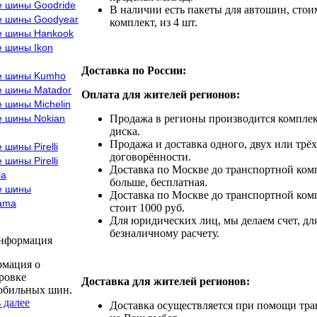
е шины Goodride
В наличии есть пакеты для автошин, стоим
е шины Goodyear
комплект, из 4 шт.
е шины Hankook
е шины Ikon
Доставка по России:
е шины Kumho
е шины Matador
Оплата для жителей регионов:
 шины Michelin
е шины Nokian
Продажа в регионы производится комплек
диска.
Продажа и доставка одного, двух или трёх
 шины Pirelli
договорённости.
 шины Pirelli
Доставка по Москве до транспортной комп
la
больше, бесплатная.
е шины
Доставка по Москве до транспортной комп
ama
стоит 1000 руб.
Для юридических лиц, мы делаем счет, дл
безналичному расчету.
информация
мация о
ровке
Доставка для жителей регионов:
обильных шин.
 далее
Доставка осуществляется при помощи тр