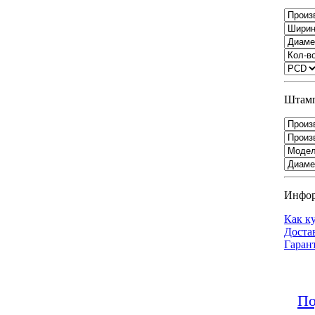
Штамп
Инфо
Как к
Доста
Гаран
По