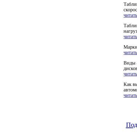
Табли
скоро
читать
Табли
нагру
читать
Марки
читать
Виды 
диско
читать
Как в
автом
читать
Под