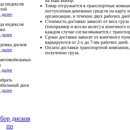
на Ваш выбор.
ца индексов
Товар отгружается в транспортные компа
стей
поступления денежных средств на карту и
 далее
организации, в течении двух рабочих дней
Стоимость доставки зависит от веса груза
ца индексов
(типоразмер и кол-во колес) и конечного 
зки
каждом случае согласовывается с транспо
 далее
Сроки доставки зависят от конечного пун
варьируются от 2-х до 7-ми рабочих дней.
ровка дисков
Оплата доставки транспортной компании,
 далее
получении груза.
автомобильных
в
 далее
ыбрать
обильный диск
 далее
бор дисков
по