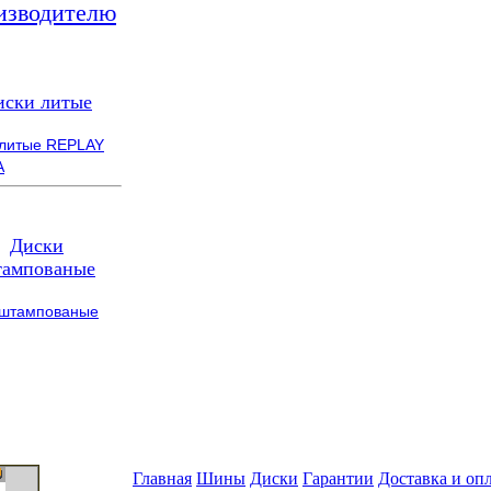
изводителю
иски литые
 литые REPLAY
A
Диски
ампованые
 штампованые
Главная
Шины
Диски
Гарантии
Доставка и оп