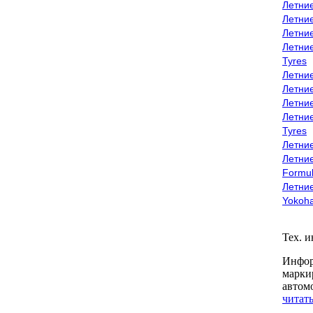
Летни
Летни
Летни
Летни
Tyres
Летни
Летни
Летние
Летни
Tyres
Летние
Летние
Formu
Летни
Yokoh
Тех. 
Инфор
марки
автом
читать