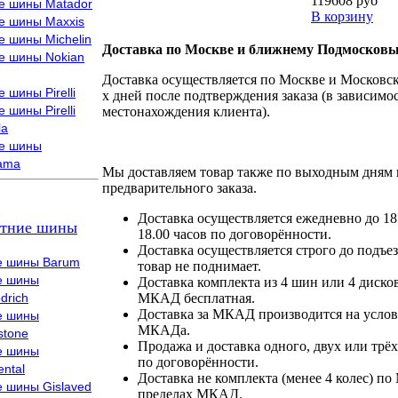
119608 руб
е шины Matador
В корзину
е шины Maxxis
е шины Michelin
Доставка по Москве и ближнему Подмосковь
е шины Nokian
Доставка осуществляется по Москве и Московско
 шины Pirelli
х дней после подтверждения заказа (в зависимос
 шины Pirelli
местонахождения клиента).
la
е шины
ama
Мы доставляем товар также по выходным дням 
предварительного заказа.
Доставка осуществляется ежедневно до 18
тние шины
18.00 часов по договорённости.
Доставка осуществляется строго до подъез
е шины Barum
товар не поднимает.
е шины
Доставка комплекта из 4 шин или 4 диско
drich
МКАД бесплатная.
Доставка за МКАД производится на условия
е шины
МКАДа.
stone
Продажа и доставка одного, двух или трёх
е шины
по договорённости.
ental
Доставка не комплекта (менее 4 колес) по
е шины Gislaved
пределах МКАД.