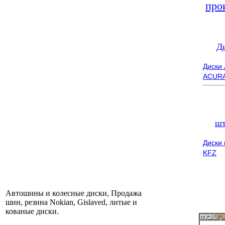
про
Д
Диски
ACUR
шт
Диски
KFZ
Автошины и колесные диски, Продажа
шин, резина Nokian, Gislaved, литые и
кованые диски.