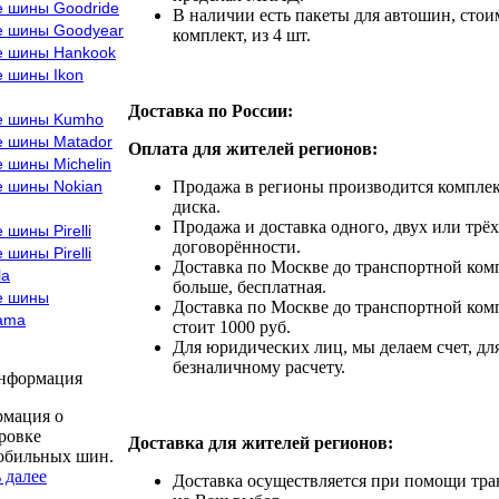
е шины Goodride
В наличии есть пакеты для автошин, стоим
е шины Goodyear
комплект, из 4 шт.
е шины Hankook
е шины Ikon
Доставка по России:
е шины Kumho
е шины Matador
Оплата для жителей регионов:
 шины Michelin
е шины Nokian
Продажа в регионы производится комплек
диска.
Продажа и доставка одного, двух или трёх
 шины Pirelli
договорённости.
 шины Pirelli
Доставка по Москве до транспортной комп
la
больше, бесплатная.
е шины
Доставка по Москве до транспортной комп
ama
стоит 1000 руб.
Для юридических лиц, мы делаем счет, дл
безналичному расчету.
информация
мация о
ровке
Доставка для жителей регионов:
обильных шин.
 далее
Доставка осуществляется при помощи тр