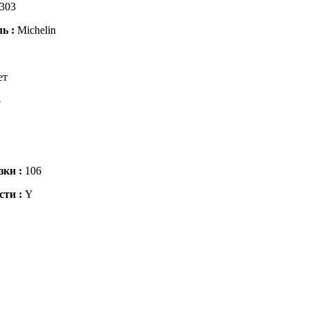
303
ль :
Michelin
ет
5
зки :
106
сти :
Y