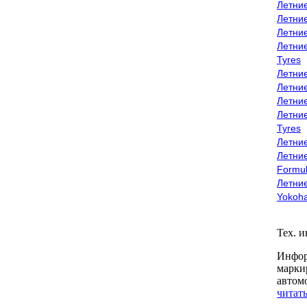
Летни
Летни
Летни
Летни
Tyres
Летни
Летни
Летние
Летни
Tyres
Летние
Летние
Formu
Летни
Yokoh
Тех. 
Инфор
марки
автом
читать