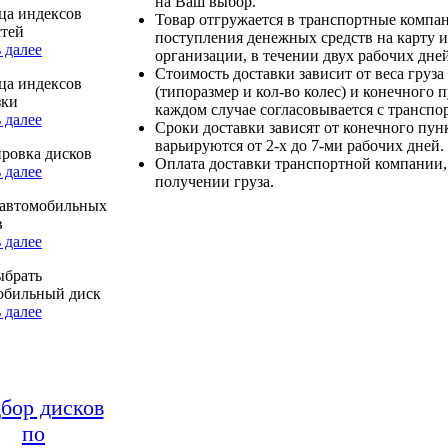
на Ваш выбор.
ца индексов
Товар отгружается в транспортные компа
стей
поступления денежных средств на карту и
 далее
организации, в течении двух рабочих дней
Стоимость доставки зависит от веса груза
ца индексов
(типоразмер и кол-во колес) и конечного 
зки
каждом случае согласовывается с транспо
 далее
Сроки доставки зависят от конечного пун
варьируются от 2-х до 7-ми рабочих дней.
ровка дисков
Оплата доставки транспортной компании,
 далее
получении груза.
автомобильных
в
 далее
ыбрать
обильный диск
 далее
бор дисков
по