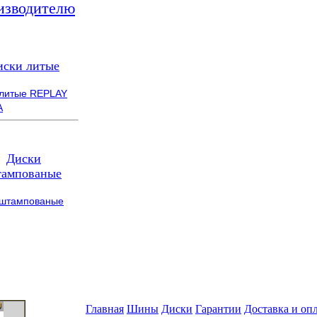
изводителю
иски литые
 литые REPLAY
A
Диски
ампованые
 штампованые
Главная
Шины
Диски
Гарантии
Доставка и оп