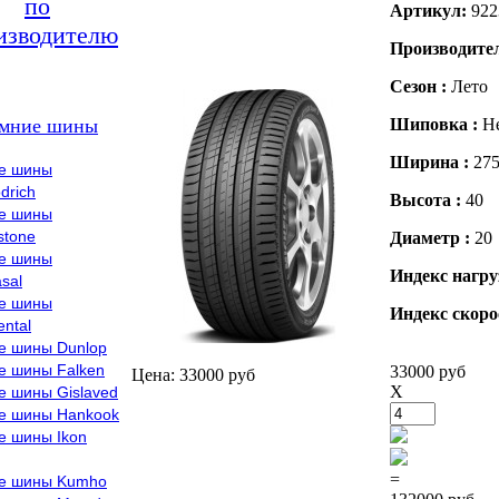
по
Артикул:
922
изводителю
Производите
Сезон :
Лето
мние шины
Шиповка :
Н
Ширина :
27
е шины
drich
Высота :
40
е шины
stone
Диаметр :
20
е шины
Индекс нагру
sal
е шины
Индекс скоро
ental
е шины Dunlop
е шины Falken
33000 руб
Цена: 33000 руб
X
е шины Gislaved
е шины Hankook
е шины Ikon
=
е шины Kumho