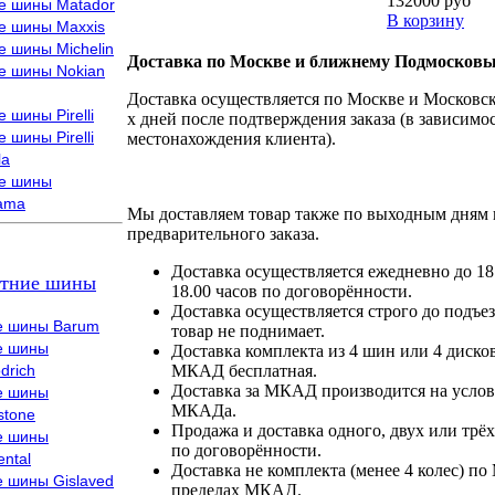
132000 руб
е шины Matador
В корзину
е шины Maxxis
е шины Michelin
Доставка по Москве и ближнему Подмосковь
е шины Nokian
Доставка осуществляется по Москве и Московско
 шины Pirelli
х дней после подтверждения заказа (в зависимос
 шины Pirelli
местонахождения клиента).
la
е шины
ama
Мы доставляем товар также по выходным дням 
предварительного заказа.
Доставка осуществляется ежедневно до 18
тние шины
18.00 часов по договорённости.
Доставка осуществляется строго до подъез
е шины Barum
товар не поднимает.
е шины
Доставка комплекта из 4 шин или 4 диско
drich
МКАД бесплатная.
Доставка за МКАД производится на условия
е шины
МКАДа.
stone
Продажа и доставка одного, двух или трёх
е шины
по договорённости.
ental
Доставка не комплекта (менее 4 колес) по
е шины Gislaved
пределах МКАД.