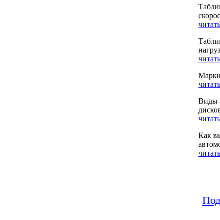
Табли
скоро
читать
Табли
нагру
читать
Марки
читать
Виды 
диско
читать
Как в
автом
читать
Под