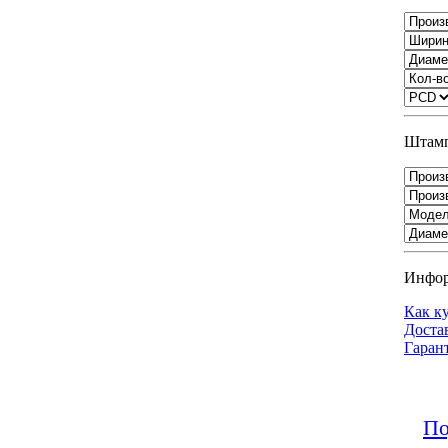
Штамп
Инфо
Как к
Доста
Гаран
По