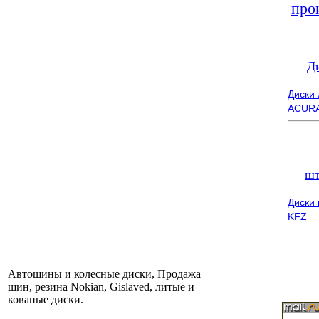
про
Д
Диски
ACUR
шт
Диски
KFZ
Автошины и колесные диски, Продажа
шин, резина Nokian, Gislaved, литые и
кованые диски.