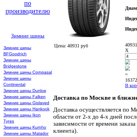
по
Диам
производителю
Инде
Инде
Зимние шины
40931
Цена: 40931 руб
Зимние шины
X
BFGoodrich
Зимние шины
Bridgestone
Зимние шины Compasal
=
Зимние шины
16372
Continental
В кор
Зимние шины Dunlop
Зимние шины Falken
Доставка по Москве и ближн
Зимние шины Gislaved
Доставка осуществляется по М
Зимние шины Hankook
Зимние шины Ikon
области от 2-х до 4-х дней пос
Tyres
зависимости от времени заказа
Зимние шины Kumho
клиента).
Зимние шины Matador