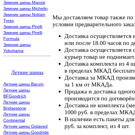
Зимние шины Maxxis
Зимние шины Michelin
Зимние шины Nokian
Мы доставляем товар также по
Tyres
условии предварительного заказ
Зимние шины Pirelli
Зимние шины Pirelli
Доставка осуществляется е
Formula
или после 18.00 часов по 
Зимние шины
Доставка осуществляется с
Yokohama
курьер товар не поднимает
Доставка комплекта из 4 ш
в пределах МКАД бесплатн
Летние шины
Доставка за МКАД произво
за 1 км от МКАДа.
Летние шины Barum
Летние шины
Продажа и доставка одного,
BFGoodrich
производится по договорён
Летние шины
Доставка не комплекта (ме
Bridgestone
1000 руб. в пределах МКА
Летние шины
В наличии есть пакеты дл
Continental
руб. за комплект, из 4 шт.
Летние шины Gislaved
Летние шины Goodride