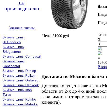
по
Диам
производителю
Инде
Инде
Зимние шины
31900
Цена: 31900 руб
Зимние шины
X
BFGoodrich
Зимние шины
Bridgestone
Зимние шины Compasal
=
Зимние шины
12760
Continental
В кор
Зимние шины Dunlop
Зимние шины Falken
Доставка по Москве и ближн
Зимние шины Gislaved
Доставка осуществляется по М
Зимние шины Hankook
Зимние шины Ikon
области от 2-х до 4-х дней пос
Tyres
зависимости от времени заказа
Зимние шины Kumho
клиента).
Зимние шины Matador