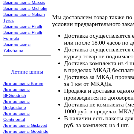
Зимние шины Maxxis
Зимние шины Michelin
Зимние шины Nokian
Мы доставляем товар также по
Tyres
условии предварительного заказ
Зимние шины Pirelli
Зимние шины Pirelli
Доставка осуществляется е
Formula
или после 18.00 часов по 
Зимние шины
Доставка осуществляется с
Yokohama
курьер товар не поднимает
Доставка комплекта из 4 ш
в пределах МКАД бесплатн
Летние шины
Доставка за МКАД произво
за 1 км от МКАДа.
Летние шины Barum
Летние шины
Продажа и доставка одного,
BFGoodrich
производится по договорён
Летние шины
Доставка не комплекта (ме
Bridgestone
1000 руб. в пределах МКА
Летние шины
В наличии есть пакеты дл
Continental
руб. за комплект, из 4 шт.
Летние шины Gislaved
Летние шины Goodride