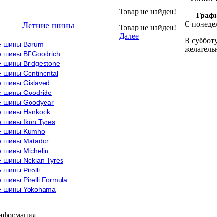
Товар не найден!
Графи
С понедел
Летние шины
Товар не найден!
Далее
В субботу
е шины Barum
желательн
е шины BFGoodrich
 шины Bridgestone
 шины Continental
е шины Gislaved
е шины Goodride
е шины Goodyear
е шины Hankook
 шины Ikon Tyres
е шины Kumho
е шины Matador
 шины Michelin
 шины Nokian Tyres
 шины Pirelli
 шины Pirelli Formula
е шины Yokohama
информация