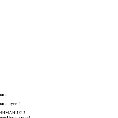
зина
зина пуста!
АНИЕ!!!
ые Покупатели!