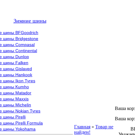
Зимние шины
е шины BFGoodrich
е шины Bridgestone
е шины Compasal
 шины Continental
е шины Dunlop
е шины Falken
е шины Gislaved
е шины Hankook
 шины Ikon Tyres
е шины Kumho
е шины Matador
е шины Maxxis
е шины Michelin
Ваша кор
е шины Nokian Tyres
 шины Pirelli
Ваша кор
 шины Pirelli Formula
Главная
»
Товар не
ВНИМ
е шины Yokohama
найден!
Уважаем