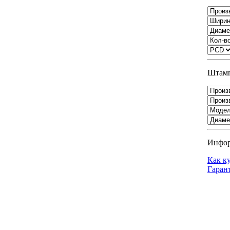
Штамп
Инфо
Как к
Гаран