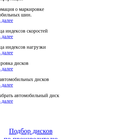
мация о маркировке
обильных шин.
 далее
ца индексов скоростей
 далее
ца индексов нагрузки
 далее
ровка дисков
 далее
автомобильных дисков
 далее
ыбрать автомобильный диск
 далее
Подбор дисков
по производителю