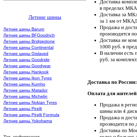
Доставка компле
в пределах МКА
Доставка за МКА
Летние шины
за 1 км от МКАД
Продажа и доста
Летние шины Barum
производится по
Летние шины BFGoodrich
Доставка не ком
Летние шины Bridgestone
1000 руб. в пр
Летние шины Continental
В наличии есть 
Летние шины Gislaved
руб. за комплект,
Летние шины Goodride
Летние шины Goodyear
Летние шины Hankook
Летние шины Ikon Tyres
Доставка по России:
Летние шины Kumho
Летние шины Matador
Оплата для жителей
Летние шины Michelin
Летние шины Nokian Tyres
Продажа в регио
Летние шины Pirelli
шины или 4 диск
Летние шины Pirelli Formula
Продажа и доста
Летние шины Yokohama
прозводится по 
Доставка по Мос
колес и больше,
Тех. информация