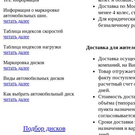
Доставка по Мос
Информация о маркировке
менее 4 колес, с
автомобильных шин.
Для юридических
читать далее
безналичному ра
Таблица индексов скоростей
читать далее
Таблица индексов нагрузки
Доставка для жител
читать далее
Доставка осуще
Маркировка дисков
компаний, на Ва
читать далее
Товар отгружает
факту поступлен
Виды автомобильных дисков
расчетный счет 
читать далее
дней.
Как выбрать автомобильный диск
Стоимость доста
читать далее
объёма (типораз
пункта назначен
согласовывается
Сроки доставки 
Подбор дисков
назначения и ва
дней.