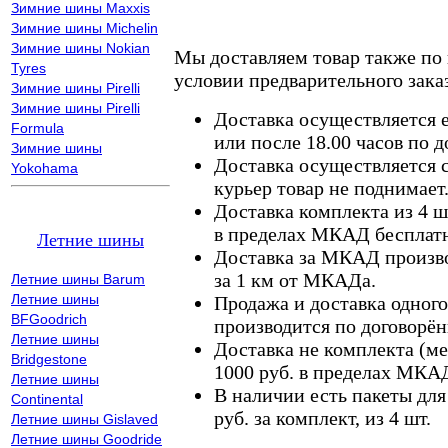
Зимние шины Maxxis
Зимние шины Michelin
Зимние шины Nokian
Мы доставляем товар также по
Tyres
условии предварительного заказ
Зимние шины Pirelli
Зимние шины Pirelli
Доставка осуществляется е
Formula
или после 18.00 часов по 
Зимние шины
Доставка осуществляется с
Yokohama
курьер товар не поднимает
Доставка комплекта из 4 ш
в пределах МКАД бесплатн
Летние шины
Доставка за МКАД произво
за 1 км от МКАДа.
Летние шины Barum
Летние шины
Продажа и доставка одного,
BFGoodrich
производится по договорён
Летние шины
Доставка не комплекта (ме
Bridgestone
1000 руб. в пределах МКА
Летние шины
В наличии есть пакеты дл
Continental
руб. за комплект, из 4 шт.
Летние шины Gislaved
Летние шины Goodride