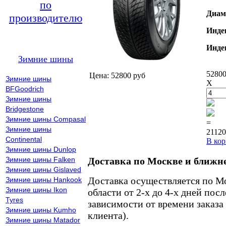
по
Диам
производителю
Инде
Инде
Зимние шины
52800
Цена: 52800 руб
Зимние шины
X
BFGoodrich
Зимние шины
Bridgestone
Зимние шины Compasal
=
Зимние шины
21120
Continental
В кор
Зимние шины Dunlop
Зимние шины Falken
Доставка по Москве и ближн
Зимние шины Gislaved
Доставка осуществляется по М
Зимние шины Hankook
Зимние шины Ikon
области от 2-х до 4-х дней пос
Tyres
зависимости от времени заказа
Зимние шины Kumho
клиента).
Зимние шины Matador