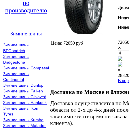
по
Диам
производителю
Инде
Инде
Зимние шины
72050
Цена: 72050 руб
Зимние шины
X
BFGoodrich
Зимние шины
Bridgestone
Зимние шины Compasal
=
Зимние шины
28820
Continental
В кор
Зимние шины Dunlop
Зимние шины Falken
Доставка по Москве и ближн
Зимние шины Gislaved
Доставка осуществляется по М
Зимние шины Hankook
Зимние шины Ikon
области от 2-х до 4-х дней пос
Tyres
зависимости от времени заказа
Зимние шины Kumho
клиента).
Зимние шины Matador