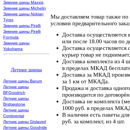
Зимние шины Maxxis
Зимние шины Michelin
Зимние шины Nokian
Мы доставляем товар также по
Tyres
условии предварительного заказ
Зимние шины Pirelli
Зимние шины Pirelli
Доставка осуществляется е
Formula
или после 18.00 часов по 
Зимние шины
Доставка осуществляется с
Yokohama
курьер товар не поднимает
Доставка комплекта из 4 ш
в пределах МКАД бесплатн
Летние шины
Доставка за МКАД произво
за 1 км от МКАДа.
Летние шины Barum
Летние шины
Продажа и доставка одного,
BFGoodrich
производится по договорён
Летние шины
Доставка не комплекта (ме
Bridgestone
1000 руб. в пределах МКА
Летние шины
В наличии есть пакеты дл
Continental
руб. за комплект, из 4 шт.
Летние шины Gislaved
Летние шины Goodride