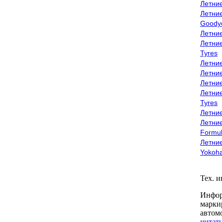
Летни
Летни
Goody
Летни
Летни
Tyres
Летни
Летни
Летние
Летни
Tyres
Летние
Летние
Formu
Летни
Yokoh
Тех. 
Инфор
марки
автом
читать