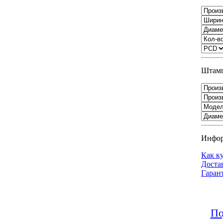
Штамп
Инфо
Как к
Доста
Гаран
По