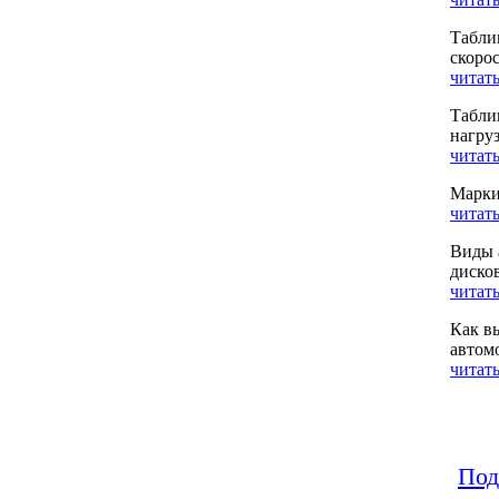
Табли
скоро
читать
Табли
нагру
читать
Марки
читать
Виды 
диско
читать
Как в
автом
читать
Под