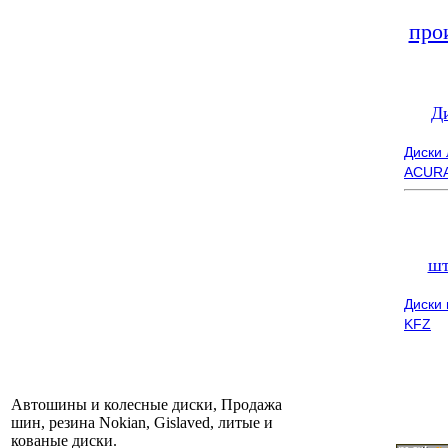
про
Д
Диски
ACUR
шт
Диски
KFZ
Автошины и колесные диски, Продажа
шин, резина Nokian, Gislaved, литые и
кованые диски.