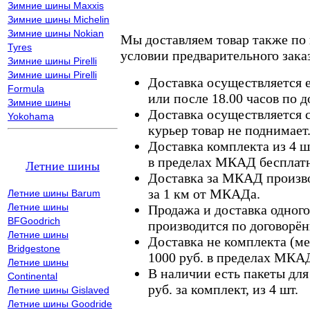
Зимние шины Maxxis
Зимние шины Michelin
Зимние шины Nokian
Мы доставляем товар также по
Tyres
условии предварительного заказ
Зимние шины Pirelli
Зимние шины Pirelli
Доставка осуществляется е
Formula
или после 18.00 часов по 
Зимние шины
Доставка осуществляется с
Yokohama
курьер товар не поднимает
Доставка комплекта из 4 ш
в пределах МКАД бесплатн
Летние шины
Доставка за МКАД произво
за 1 км от МКАДа.
Летние шины Barum
Летние шины
Продажа и доставка одного,
BFGoodrich
производится по договорён
Летние шины
Доставка не комплекта (ме
Bridgestone
1000 руб. в пределах МКА
Летние шины
В наличии есть пакеты дл
Continental
руб. за комплект, из 4 шт.
Летние шины Gislaved
Летние шины Goodride