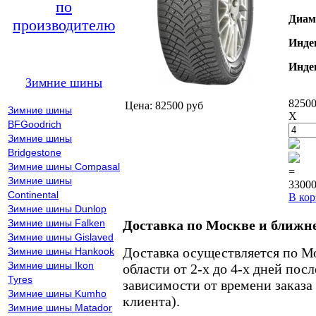
по
Диам
производителю
Инде
Инде
Зимние шины
82500
Цена: 82500 руб
Зимние шины
X
BFGoodrich
Зимние шины
Bridgestone
Зимние шины Compasal
=
Зимние шины
33000
Continental
В кор
Зимние шины Dunlop
Зимние шины Falken
Доставка по Москве и ближн
Зимние шины Gislaved
Доставка осуществляется по М
Зимние шины Hankook
Зимние шины Ikon
области от 2-х до 4-х дней пос
Tyres
зависимости от времени заказа
Зимние шины Kumho
клиента).
Зимние шины Matador