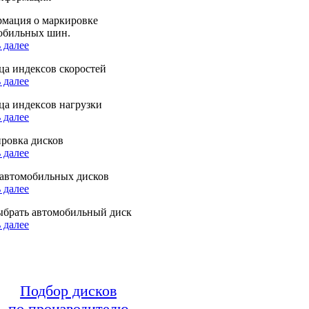
мация о маркировке
обильных шин.
 далее
ца индексов скоростей
 далее
ца индексов нагрузки
 далее
ровка дисков
 далее
автомобильных дисков
 далее
ыбрать автомобильный диск
 далее
Подбор дисков
по производителю