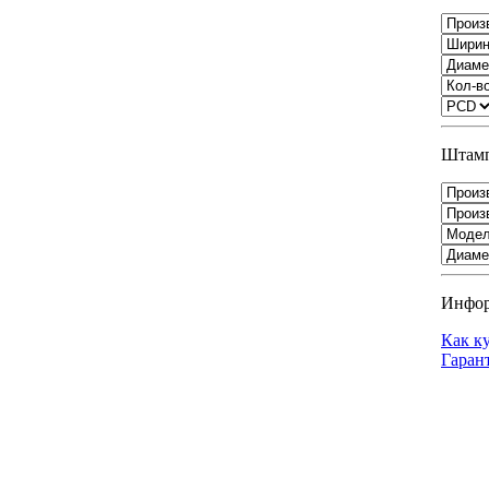
Штамп
Инфо
Как к
Гаран