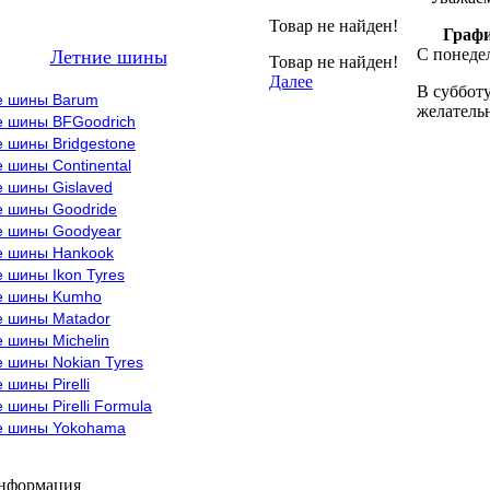
Товар не найден!
Графи
С понедел
Летние шины
Товар не найден!
Далее
В субботу
е шины Barum
желательн
е шины BFGoodrich
 шины Bridgestone
 шины Continental
е шины Gislaved
е шины Goodride
е шины Goodyear
е шины Hankook
 шины Ikon Tyres
е шины Kumho
е шины Matador
 шины Michelin
 шины Nokian Tyres
 шины Pirelli
 шины Pirelli Formula
е шины Yokohama
информация