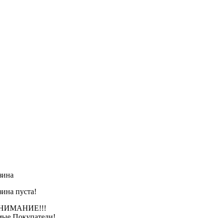
зина
зина пуста!
АНИЕ!!!
ые Покупатели!