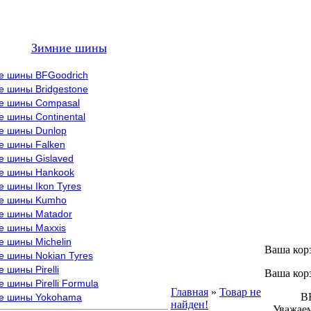
Зимние шины
е шины BFGoodrich
е шины Bridgestone
е шины Compasal
 шины Continental
е шины Dunlop
е шины Falken
е шины Gislaved
е шины Hankook
 шины Ikon Tyres
е шины Kumho
е шины Matador
е шины Maxxis
е шины Michelin
Ваша кор
е шины Nokian Tyres
 шины Pirelli
Ваша кор
 шины Pirelli Formula
Главная
»
Товар не
ВНИМ
е шины Yokohama
найден!
Уважаем