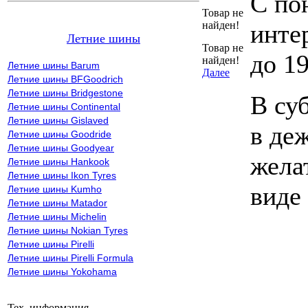
С по
Товар не
найден!
инте
Летние шины
Товар не
до 19
найден!
Летние шины Barum
Далее
Летние шины BFGoodrich
Летние шины Bridgestone
В су
Летние шины Continental
Летние шины Gislaved
в де
Летние шины Goodride
Летние шины Goodyear
жела
Летние шины Hankook
Летние шины Ikon Tyres
виде
Летние шины Kumho
Летние шины Matador
Летние шины Michelin
Летние шины Nokian Tyres
Летние шины Pirelli
Летние шины Pirelli Formula
Летние шины Yokohama
Тех. информация