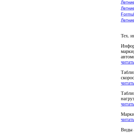
Летние
Летние
Formu
Летни
Тех. 
Инфор
марки
автом
читать
Табли
скоро
читать
Табли
нагру
читать
Марки
читать
Виды 