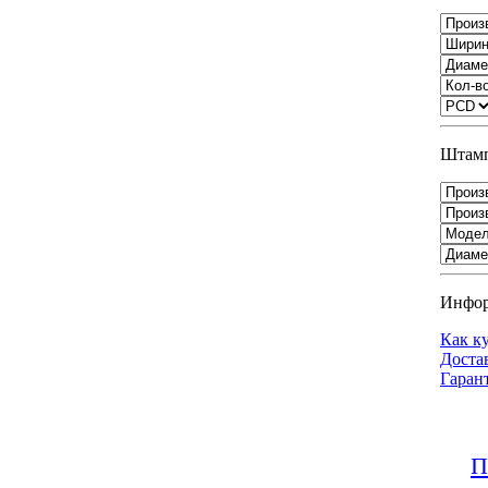
Штамп
Инфо
Как к
Доста
Гаран
П