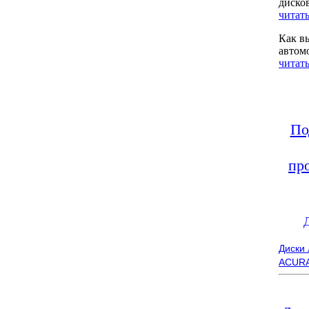
диско
читать
Как в
автом
читать
По
пр
Диски
ACUR