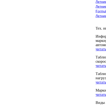
Летние
Летние
Formu
Летни
Тех. 
Инфор
марки
автом
читать
Табли
скоро
читать
Табли
нагру
читать
Марки
читать
Виды 