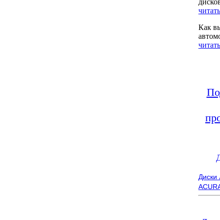
диско
читать
Как в
автом
читать
По
пр
Диски
ACUR