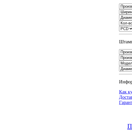
Штамп
Инфо
Как к
Доста
Гаран
П