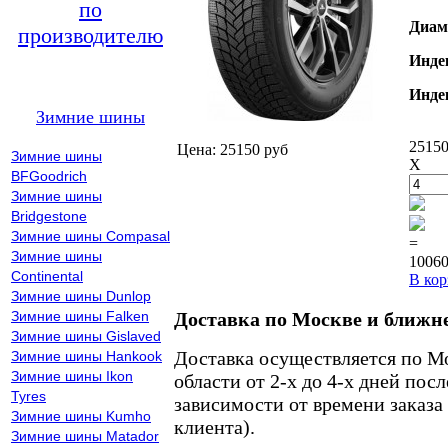
по
Диам
производителю
Инде
Инде
Зимние шины
25150
Цена: 25150 руб
Зимние шины
X
BFGoodrich
Зимние шины
Bridgestone
Зимние шины Compasal
=
Зимние шины
10060
Continental
В кор
Зимние шины Dunlop
Зимние шины Falken
Доставка по Москве и ближн
Зимние шины Gislaved
Доставка осуществляется по М
Зимние шины Hankook
Зимние шины Ikon
области от 2-х до 4-х дней пос
Tyres
зависимости от времени заказа
Зимние шины Kumho
клиента).
Зимние шины Matador