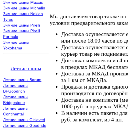
Зимние шины Maxxis
Зимние шины Michelin
Зимние шины Nokian
Мы доставляем товар также по
Tyres
условии предварительного заказ
Зимние шины Pirelli
Зимние шины Pirelli
Доставка осуществляется е
Formula
или после 18.00 часов по 
Зимние шины
Доставка осуществляется с
Yokohama
курьер товар не поднимает
Доставка комплекта из 4 ш
в пределах МКАД бесплатн
Летние шины
Доставка за МКАД произво
за 1 км от МКАДа.
Летние шины Barum
Летние шины
Продажа и доставка одного,
BFGoodrich
производится по договорён
Летние шины
Доставка не комплекта (ме
Bridgestone
1000 руб. в пределах МКА
Летние шины
В наличии есть пакеты дл
Continental
руб. за комплект, из 4 шт.
Летние шины Gislaved
Летние шины Goodride