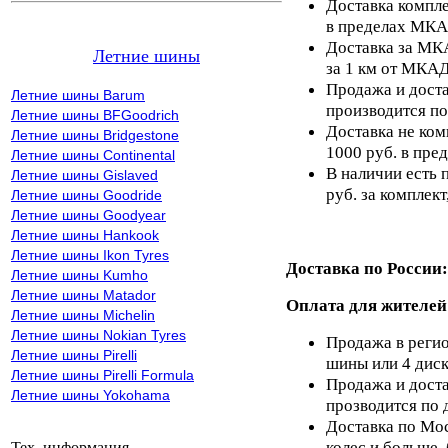
Доставка компле
в пределах МКА
Доставка за МКА
Летние шины
за 1 км от МКАД
Продажа и доста
Летние шины Barum
производится по
Летние шины BFGoodrich
Доставка не ком
Летние шины Bridgestone
1000 руб. в пр
Летние шины Continental
В наличии есть 
Летние шины Gislaved
руб. за комплект,
Летние шины Goodride
Летние шины Goodyear
Летние шины Hankook
Летние шины Ikon Tyres
Доставка по России:
Летние шины Kumho
Летние шины Matador
Оплата для жителей
Летние шины Michelin
Летние шины Nokian Tyres
Продажа в регио
Летние шины Pirelli
шины или 4 диск
Летние шины Pirelli Formula
Продажа и доста
Летние шины Yokohama
прозводится по 
Доставка по Мос
колес и больше,
Тех. информация