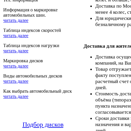
Доставка по Мос
Информация о маркировке
менее 4 колес, с
автомобильных шин.
Для юридических
читать далее
безналичному ра
Таблица индексов скоростей
читать далее
Таблица индексов нагрузки
Доставка для жител
читать далее
Доставка осуще
Маркировка дисков
компаний, на Ва
читать далее
Товар отгружает
факту поступлен
Виды автомобильных дисков
расчетный счет 
читать далее
дней.
Как выбрать автомобильный диск
Стоимость доста
читать далее
объёма (типораз
пункта назначен
согласовывается
Сроки доставки 
Подбор дисков
назначения и ва
дней.