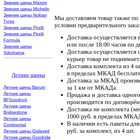
Зимние шины Maxxis
Зимние шины Michelin
Зимние шины Nokian
Мы доставляем товар также по
Tyres
условии предварительного заказ
Зимние шины Pirelli
Зимние шины Pirelli
Доставка осуществляется е
Formula
или после 18.00 часов по 
Зимние шины
Доставка осуществляется с
Yokohama
курьер товар не поднимает
Доставка комплекта из 4 ш
в пределах МКАД бесплатн
Летние шины
Доставка за МКАД произво
за 1 км от МКАДа.
Летние шины Barum
Летние шины
Продажа и доставка одного,
BFGoodrich
производится по договорён
Летние шины
Доставка не комплекта (ме
Bridgestone
1000 руб. в пределах МКА
Летние шины
В наличии есть пакеты дл
Continental
руб. за комплект, из 4 шт.
Летние шины Gislaved
Летние шины Goodride