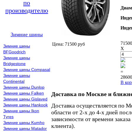
по
Диам
производителю
Инде
Инде
Зимние шины
71500
Цена: 71500 руб
Зимние шины
X
BFGoodrich
Зимние шины
Bridgestone
Зимние шины Compasal
=
Зимние шины
28600
Continental
В кор
Зимние шины Dunlop
Зимние шины Falken
Доставка по Москве и ближн
Зимние шины Gislaved
Доставка осуществляется по М
Зимние шины Hankook
Зимние шины Ikon
области от 2-х до 4-х дней пос
Tyres
зависимости от времени заказа
Зимние шины Kumho
клиента).
Зимние шины Matador