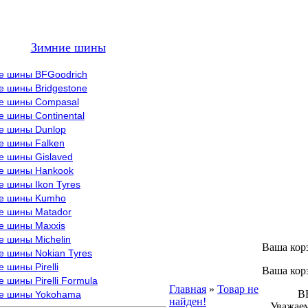
Зимние шины
е шины BFGoodrich
е шины Bridgestone
е шины Compasal
 шины Continental
е шины Dunlop
е шины Falken
е шины Gislaved
е шины Hankook
 шины Ikon Tyres
е шины Kumho
е шины Matador
е шины Maxxis
е шины Michelin
Ваша кор
е шины Nokian Tyres
 шины Pirelli
Ваша кор
 шины Pirelli Formula
Главная
»
Товар не
ВНИМ
е шины Yokohama
найден!
Уважаем