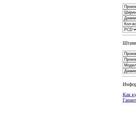
Штамп
Инфо
Как к
Гаран