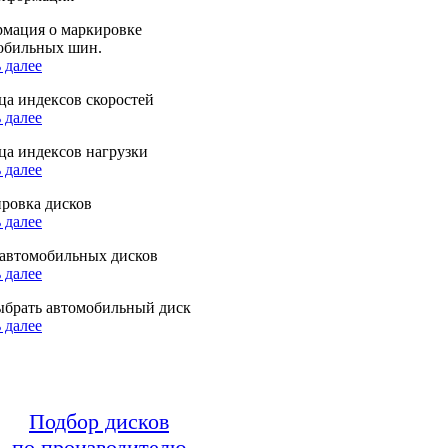
мация о маркировке
обильных шин.
 далее
ца индексов скоростей
 далее
ца индексов нагрузки
 далее
ровка дисков
 далее
автомобильных дисков
 далее
ыбрать автомобильный диск
 далее
Подбор дисков
по производителю