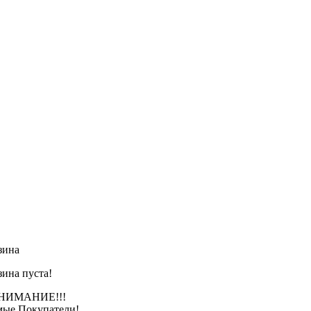
зина
зина пуста!
АНИЕ!!!
ые Покупатели!