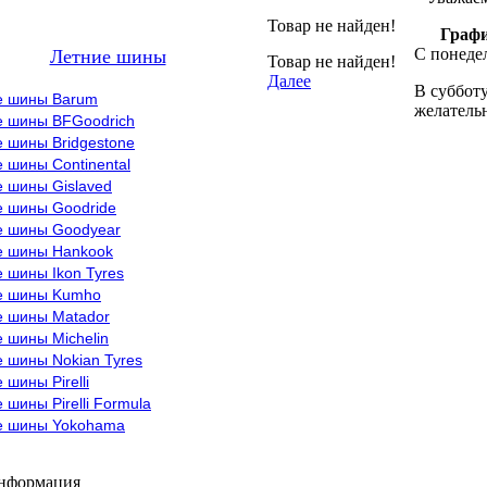
Товар не найден!
Графи
С понедел
Летние шины
Товар не найден!
Далее
В субботу
е шины Barum
желательн
е шины BFGoodrich
 шины Bridgestone
 шины Continental
е шины Gislaved
е шины Goodride
е шины Goodyear
е шины Hankook
 шины Ikon Tyres
е шины Kumho
е шины Matador
 шины Michelin
 шины Nokian Tyres
 шины Pirelli
 шины Pirelli Formula
е шины Yokohama
информация