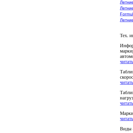
Летние
Летние
Formu
Летни
Тех. 
Инфор
марки
автом
читать
Табли
скоро
читать
Табли
нагру
читать
Марки
читать
Виды 