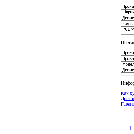
Штамп
Инфо
Как к
Доста
Гаран
П