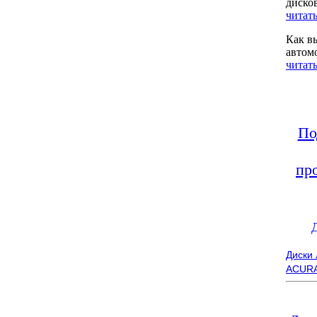
диско
читать
Как в
автом
читать
По
пр
Диски
ACUR