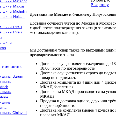
154000 руб
е шины Matador
В корзину
е шины Maxxis
е шины Michelin
Доставка по Москве и ближнему Подмосковь
е шины Nokian
Доставка осуществляется по Москве и Московско
 шины Pirelli
х дней после подтверждения заказа (в зависимос
 шины Pirelli
местонахождения клиента).
la
е шины
ama
Мы доставляем товар также по выходным дням 
предварительного заказа.
Доставка осуществляется ежедневно до 18
тние шины
18.00 часов по договорённости.
Доставка осуществляется строго до подъез
е шины Barum
товар не поднимает.
е шины
Доставка комплекта из 4 шин или 4 диско
drich
МКАД бесплатная.
Доставка за МКАД производится на условия
е шины
МКАДа.
stone
Продажа и доставка одного, двух или трёх
е шины
по договорённости.
ental
Доставка не комплекта (менее 4 колес) по
е шины Gislaved
пределах МКАД.