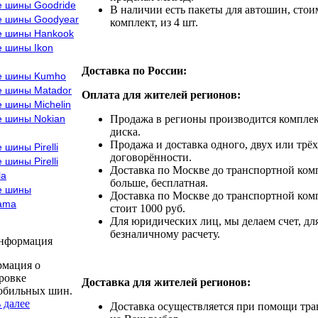
е шины Goodride
В наличии есть пакеты для автошин, стоим
е шины Goodyear
комплект, из 4 шт.
е шины Hankook
е шины Ikon
Доставка по России:
е шины Kumho
е шины Matador
Оплата для жителей регионов:
 шины Michelin
е шины Nokian
Продажа в регионы производится комплек
диска.
Продажа и доставка одного, двух или трёх
 шины Pirelli
договорённости.
 шины Pirelli
Доставка по Москве до транспортной комп
la
больше, бесплатная.
е шины
Доставка по Москве до транспортной комп
ama
стоит 1000 руб.
Для юридических лиц, мы делаем счет, дл
безналичному расчету.
информация
мация о
ровке
Доставка для жителей регионов:
обильных шин.
 далее
Доставка осуществляется при помощи тр