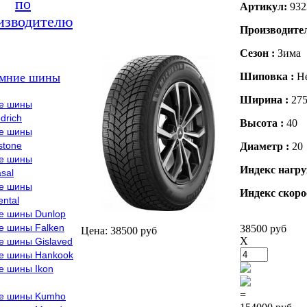
по
Артикул:
932
изводителю
Производите
Сезон :
Зима
мние шины
Шиповка :
Н
Ширина :
27
е шины
drich
Высота :
40
е шины
stone
Диаметр :
20
е шины
Индекс нагру
sal
е шины
Индекс скоро
ental
е шины Dunlop
е шины Falken
38500 руб
Цена: 38500 руб
X
е шины Gislaved
е шины Hankook
е шины Ikon
=
е шины Kumho