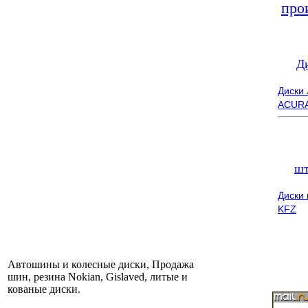
про
Д
Диски
ACUR
шт
Диски
KFZ
Автошины и колесные диски, Продажа
шин, резина Nokian, Gislaved, литые и
кованые диски.