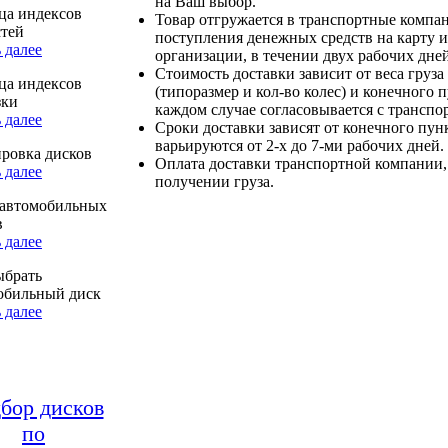
на Ваш выбор.
ца индексов
Товар отгружается в транспортные компа
стей
поступления денежных средств на карту и
 далее
организации, в течении двух рабочих дней
Стоимость доставки зависит от веса груза
ца индексов
(типоразмер и кол-во колес) и конечного 
зки
каждом случае согласовывается с транспо
 далее
Сроки доставки зависят от конечного пун
варьируются от 2-х до 7-ми рабочих дней.
ровка дисков
Оплата доставки транспортной компании,
 далее
получении груза.
автомобильных
в
 далее
ыбрать
обильный диск
 далее
бор дисков
по