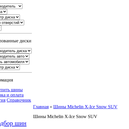
ованные диски
рмация
упить шины
вка и оплата
тия
Справочник
Главная
»
Шины Michelin X-Ice Snow SUV
Шины Michelin X-Ice Snow SUV
дбор шин