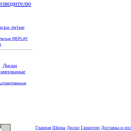
изводителю
иски литые
 литые REPLAY
A
Диски
ампованые
 штампованые
Главная
Шины
Диски
Гарантии
Доставка и оп