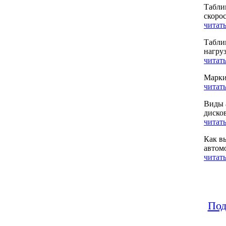
Табли
скоро
читать
Табли
нагру
читать
Марки
читать
Виды 
диско
читать
Как в
автом
читать
Под