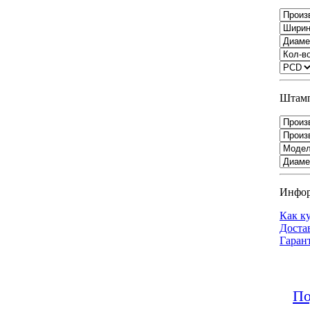
Штамп
Инфо
Как к
Доста
Гаран
По