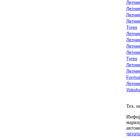
Летни
Летни
Летни
Летни
Tyres
Летни
Летни
Летние
Летни
Tyres
Летние
Летние
Formu
Летни
Yokoh
Тех. 
Инфор
марки
автом
читать