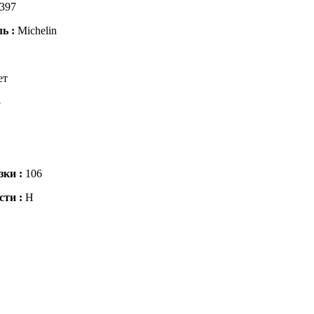
397
ль :
Michelin
ет
5
зки :
106
сти :
H