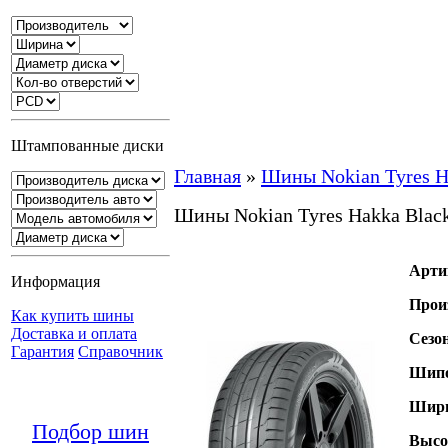
Штампованные диски
Главная
»
Шины Nokian Tyres H
Шины Nokian Tyres Hakka Blac
Арти
Информация
Прои
Как купить шины
Доставка и оплата
Сезо
Гарантия
Справочник
Шипо
Шири
Подбор шин
Высо