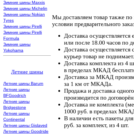
Зимние шины Maxxis
Зимние шины Michelin
Зимние шины Nokian
Мы доставляем товар также по
Tyres
условии предварительного заказ
Зимние шины Pirelli
Зимние шины Pirelli
Доставка осуществляется е
Formula
или после 18.00 часов по 
Зимние шины
Доставка осуществляется с
Yokohama
курьер товар не поднимает
Доставка комплекта из 4 ш
в пределах МКАД бесплатн
Летние шины
Доставка за МКАД произво
за 1 км от МКАДа.
Летние шины Barum
Летние шины
Продажа и доставка одного,
BFGoodrich
производится по договорён
Летние шины
Доставка не комплекта (ме
Bridgestone
1000 руб. в пределах МКА
Летние шины
В наличии есть пакеты дл
Continental
руб. за комплект, из 4 шт.
Летние шины Gislaved
Летние шины Goodride