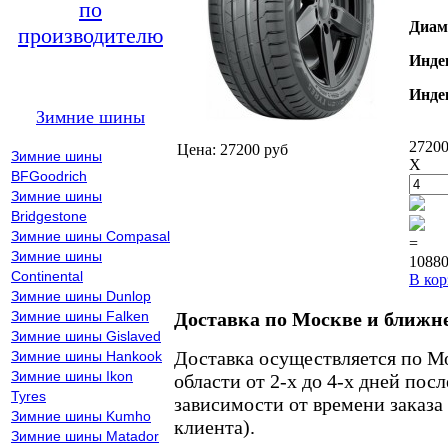
по
Диам
производителю
Инде
Инде
Зимние шины
27200
Цена: 27200 руб
Зимние шины
X
BFGoodrich
Зимние шины
Bridgestone
Зимние шины Compasal
=
Зимние шины
10880
Continental
В кор
Зимние шины Dunlop
Зимние шины Falken
Доставка по Москве и ближн
Зимние шины Gislaved
Доставка осуществляется по М
Зимние шины Hankook
Зимние шины Ikon
области от 2-х до 4-х дней пос
Tyres
зависимости от времени заказа
Зимние шины Kumho
клиента).
Зимние шины Matador