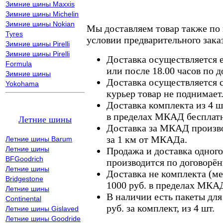
Зимние шины Maxxis
Зимние шины Michelin
Зимние шины Nokian
Мы доставляем товар также по
Tyres
условии предварительного заказ
Зимние шины Pirelli
Зимние шины Pirelli
Доставка осуществляется е
Formula
или после 18.00 часов по 
Зимние шины
Доставка осуществляется с
Yokohama
курьер товар не поднимает
Доставка комплекта из 4 ш
в пределах МКАД бесплатн
Летние шины
Доставка за МКАД произво
за 1 км от МКАДа.
Летние шины Barum
Летние шины
Продажа и доставка одного,
BFGoodrich
производится по договорён
Летние шины
Доставка не комплекта (ме
Bridgestone
1000 руб. в пределах МКА
Летние шины
В наличии есть пакеты дл
Continental
руб. за комплект, из 4 шт.
Летние шины Gislaved
Летние шины Goodride