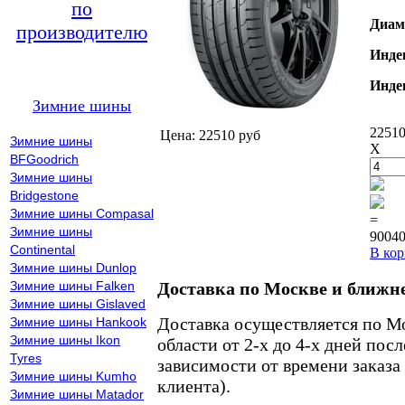
по
Диам
производителю
Инде
Инде
Зимние шины
22510
Цена: 22510 руб
Зимние шины
X
BFGoodrich
Зимние шины
Bridgestone
Зимние шины Compasal
=
Зимние шины
90040
Continental
В кор
Зимние шины Dunlop
Зимние шины Falken
Доставка по Москве и ближн
Зимние шины Gislaved
Доставка осуществляется по М
Зимние шины Hankook
Зимние шины Ikon
области от 2-х до 4-х дней пос
Tyres
зависимости от времени заказа
Зимние шины Kumho
клиента).
Зимние шины Matador