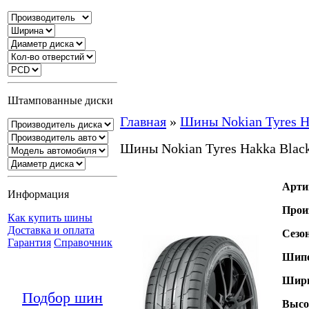
Штампованные диски
Главная
»
Шины Nokian Tyres H
Шины Nokian Tyres Hakka Blac
Арти
Информация
Прои
Как купить шины
Доставка и оплата
Сезо
Гарантия
Справочник
Шипо
Шири
Подбор шин
Высо