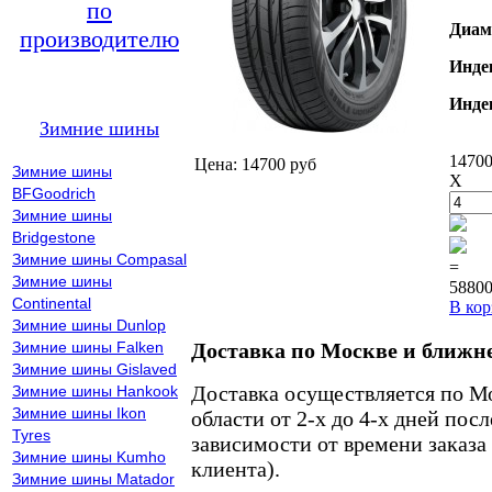
по
Диам
производителю
Инде
Инде
Зимние шины
14700
Цена: 14700 руб
Зимние шины
X
BFGoodrich
Зимние шины
Bridgestone
Зимние шины Compasal
=
Зимние шины
58800
Continental
В кор
Зимние шины Dunlop
Зимние шины Falken
Доставка по Москве и ближн
Зимние шины Gislaved
Доставка осуществляется по М
Зимние шины Hankook
Зимние шины Ikon
области от 2-х до 4-х дней пос
Tyres
зависимости от времени заказа
Зимние шины Kumho
клиента).
Зимние шины Matador