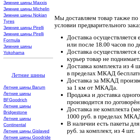
Зимние шины Maxxis
Зимние шины Michelin
Зимние шины Nokian
Мы доставляем товар также по
Tyres
условии предварительного заказ
Зимние шины Pirelli
Зимние шины Pirelli
Доставка осуществляется е
Formula
или после 18.00 часов по 
Зимние шины
Доставка осуществляется с
Yokohama
курьер товар не поднимает
Доставка комплекта из 4 ш
в пределах МКАД бесплатн
Летние шины
Доставка за МКАД произво
за 1 км от МКАДа.
Летние шины Barum
Летние шины
Продажа и доставка одного,
BFGoodrich
производится по договорён
Летние шины
Доставка не комплекта (ме
Bridgestone
1000 руб. в пределах МКА
Летние шины
В наличии есть пакеты дл
Continental
руб. за комплект, из 4 шт.
Летние шины Gislaved
Летние шины Goodride