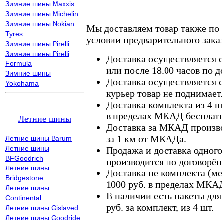
Зимние шины Maxxis
Зимние шины Michelin
Зимние шины Nokian
Мы доставляем товар также по
Tyres
условии предварительного заказ
Зимние шины Pirelli
Зимние шины Pirelli
Доставка осуществляется е
Formula
или после 18.00 часов по 
Зимние шины
Доставка осуществляется с
Yokohama
курьер товар не поднимает
Доставка комплекта из 4 ш
в пределах МКАД бесплатн
Летние шины
Доставка за МКАД произво
за 1 км от МКАДа.
Летние шины Barum
Летние шины
Продажа и доставка одного,
BFGoodrich
производится по договорён
Летние шины
Доставка не комплекта (ме
Bridgestone
1000 руб. в пределах МКА
Летние шины
В наличии есть пакеты дл
Continental
руб. за комплект, из 4 шт.
Летние шины Gislaved
Летние шины Goodride