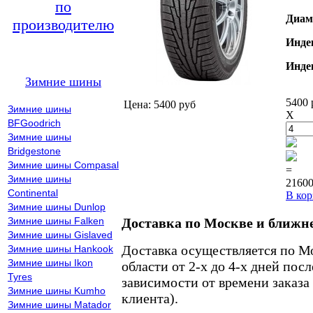
по
Диам
производителю
Инде
Инде
Зимние шины
5400 
Цена: 5400 руб
Зимние шины
X
BFGoodrich
Зимние шины
Bridgestone
Зимние шины Compasal
=
Зимние шины
21600
Continental
В кор
Зимние шины Dunlop
Зимние шины Falken
Доставка по Москве и ближн
Зимние шины Gislaved
Доставка осуществляется по М
Зимние шины Hankook
Зимние шины Ikon
области от 2-х до 4-х дней пос
Tyres
зависимости от времени заказа
Зимние шины Kumho
клиента).
Зимние шины Matador