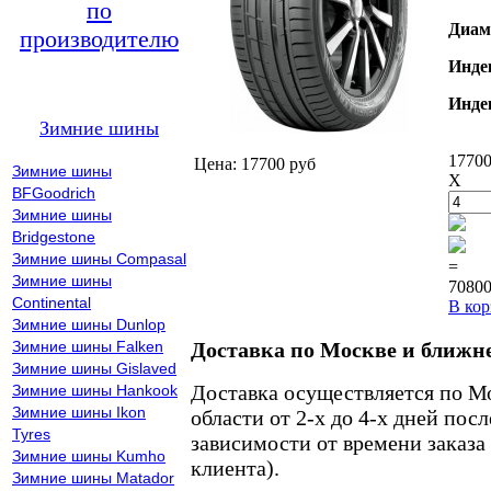
по
Диам
производителю
Инде
Инде
Зимние шины
17700
Цена: 17700 руб
Зимние шины
X
BFGoodrich
Зимние шины
Bridgestone
Зимние шины Compasal
=
Зимние шины
70800
Continental
В кор
Зимние шины Dunlop
Зимние шины Falken
Доставка по Москве и ближн
Зимние шины Gislaved
Доставка осуществляется по М
Зимние шины Hankook
Зимние шины Ikon
области от 2-х до 4-х дней пос
Tyres
зависимости от времени заказа
Зимние шины Kumho
клиента).
Зимние шины Matador