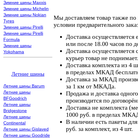
Зимние шины Maxxis
Зимние шины Michelin
Зимние шины Nokian
Мы доставляем товар также по
Tyres
условии предварительного заказ
Зимние шины Pirelli
Зимние шины Pirelli
Доставка осуществляется е
Formula
или после 18.00 часов по 
Зимние шины
Доставка осуществляется с
Yokohama
курьер товар не поднимает
Доставка комплекта из 4 ш
в пределах МКАД бесплатн
Летние шины
Доставка за МКАД произво
за 1 км от МКАДа.
Летние шины Barum
Летние шины
Продажа и доставка одного,
BFGoodrich
производится по договорён
Летние шины
Доставка не комплекта (ме
Bridgestone
1000 руб. в пределах МКА
Летние шины
В наличии есть пакеты дл
Continental
руб. за комплект, из 4 шт.
Летние шины Gislaved
Летние шины Goodride