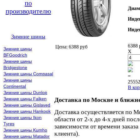
по
Диам
производителю
Инде
Инде
Зимние шины
6388 
Цена: 6388 руб
Зимние шины
X
BFGoodrich
Зимние шины
Bridgestone
Зимние шины Compasal
=
Зимние шины
25552
Continental
В кор
Зимние шины Dunlop
Зимние шины Falken
Доставка по Москве и ближн
Зимние шины Gislaved
Доставка осуществляется по М
Зимние шины Hankook
Зимние шины Ikon
области от 2-х до 4-х дней пос
Tyres
зависимости от времени заказа
Зимние шины Kumho
клиента).
Зимние шины Matador