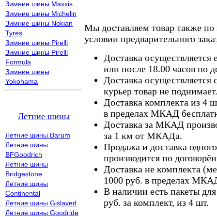
Зимние шины Maxxis
Зимние шины Michelin
Зимние шины Nokian
Мы доставляем товар также по
Tyres
условии предварительного заказ
Зимние шины Pirelli
Зимние шины Pirelli
Доставка осуществляется е
Formula
или после 18.00 часов по 
Зимние шины
Доставка осуществляется с
Yokohama
курьер товар не поднимает
Доставка комплекта из 4 ш
в пределах МКАД бесплатн
Летние шины
Доставка за МКАД произво
за 1 км от МКАДа.
Летние шины Barum
Летние шины
Продажа и доставка одного,
BFGoodrich
производится по договорён
Летние шины
Доставка не комплекта (ме
Bridgestone
1000 руб. в пределах МКА
Летние шины
В наличии есть пакеты дл
Continental
руб. за комплект, из 4 шт.
Летние шины Gislaved
Летние шины Goodride