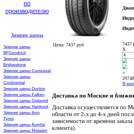
по
Диам
производителю
Инде
Инде
Зимние шины
7437 
Цена: 7437 руб
Зимние шины
X
BFGoodrich
Зимние шины
Bridgestone
Зимние шины Compasal
=
Зимние шины
29748
Continental
В кор
Зимние шины Dunlop
Зимние шины Falken
Доставка по Москве и ближн
Зимние шины Gislaved
Доставка осуществляется по М
Зимние шины Hankook
Зимние шины Ikon
области от 2-х до 4-х дней пос
Tyres
зависимости от времени заказа
Зимние шины Kumho
клиента).
Зимние шины Matador