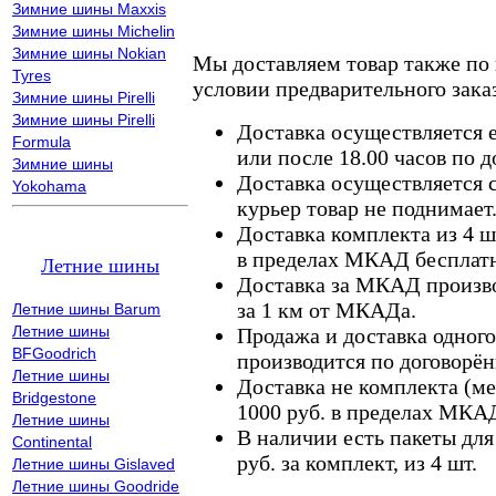
Зимние шины Maxxis
Зимние шины Michelin
Зимние шины Nokian
Мы доставляем товар также по
Tyres
условии предварительного заказ
Зимние шины Pirelli
Зимние шины Pirelli
Доставка осуществляется е
Formula
или после 18.00 часов по 
Зимние шины
Доставка осуществляется с
Yokohama
курьер товар не поднимает
Доставка комплекта из 4 ш
в пределах МКАД бесплатн
Летние шины
Доставка за МКАД произво
за 1 км от МКАДа.
Летние шины Barum
Летние шины
Продажа и доставка одного,
BFGoodrich
производится по договорён
Летние шины
Доставка не комплекта (ме
Bridgestone
1000 руб. в пределах МКА
Летние шины
В наличии есть пакеты дл
Continental
руб. за комплект, из 4 шт.
Летние шины Gislaved
Летние шины Goodride