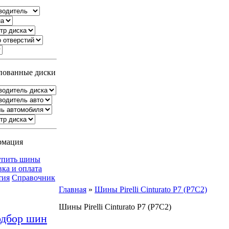
ованные диски
рмация
упить шины
вка и оплата
тия
Справочник
Главная
»
Шины Pirelli Cinturato P7 (P7C2)
Шины Pirelli Cinturato P7 (P7C2)
дбор шин