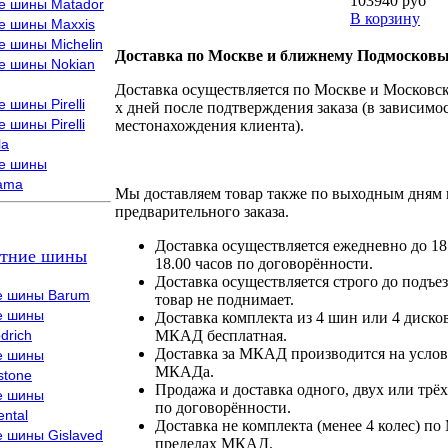
103940 руб
е шины Matador
В корзину
е шины Maxxis
е шины Michelin
Доставка по Москве и ближнему Подмосковь
е шины Nokian
Доставка осуществляется по Москве и Московско
 шины Pirelli
х дней после подтверждения заказа (в зависимос
 шины Pirelli
местонахождения клиента).
la
е шины
ama
Мы доставляем товар также по выходным дням 
предварительного заказа.
Доставка осуществляется ежедневно до 18
тние шины
18.00 часов по договорённости.
Доставка осуществляется строго до подъез
е шины Barum
товар не поднимает.
е шины
Доставка комплекта из 4 шин или 4 диско
drich
МКАД бесплатная.
Доставка за МКАД производится на условия
е шины
МКАДа.
stone
Продажа и доставка одного, двух или трёх
е шины
по договорённости.
ental
Доставка не комплекта (менее 4 колес) по
е шины Gislaved
пределах МКАД.