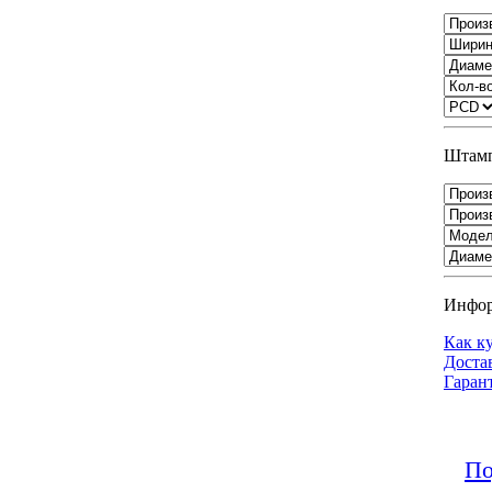
Штамп
Инфо
Как к
Доста
Гаран
По