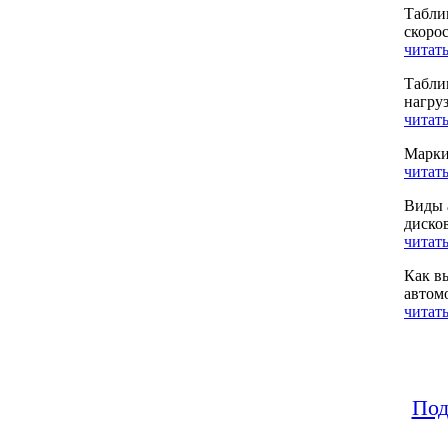
Табли
скоро
читать
Табли
нагру
читать
Марки
читать
Виды 
диско
читать
Как в
автом
читать
Под