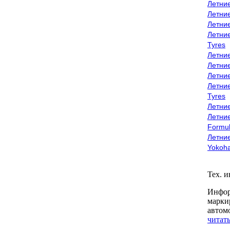
Летни
Летни
Летни
Летни
Tyres
Летни
Летни
Летние
Летни
Tyres
Летние
Летние
Formu
Летни
Yokoh
Тех. 
Инфор
марки
автом
читать