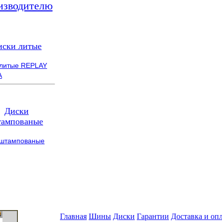
изводителю
иски литые
 литые REPLAY
A
Диски
ампованые
 штампованые
Главная
Шины
Диски
Гарантии
Доставка и оп