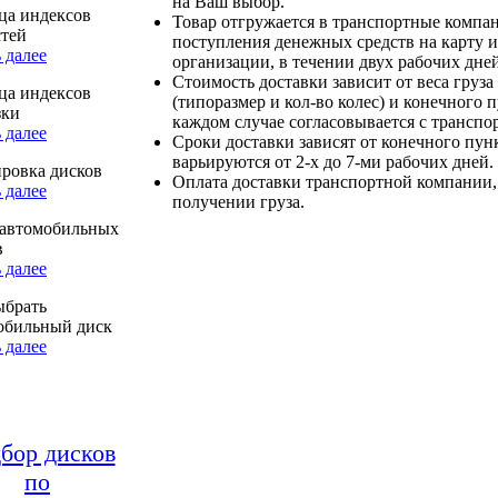
на Ваш выбор.
ца индексов
Товар отгружается в транспортные компа
стей
поступления денежных средств на карту и
 далее
организации, в течении двух рабочих дней
Стоимость доставки зависит от веса груза
ца индексов
(типоразмер и кол-во колес) и конечного 
зки
каждом случае согласовывается с транспо
 далее
Сроки доставки зависят от конечного пун
варьируются от 2-х до 7-ми рабочих дней.
ровка дисков
Оплата доставки транспортной компании,
 далее
получении груза.
автомобильных
в
 далее
ыбрать
обильный диск
 далее
бор дисков
по