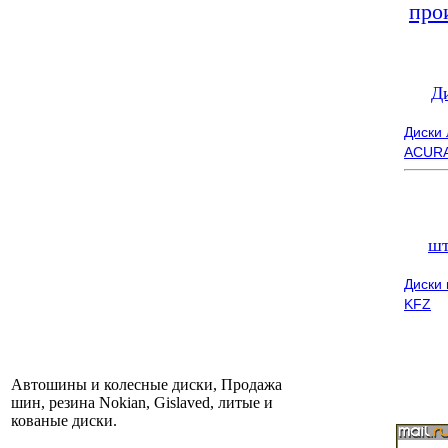
про
Д
Диски
ACUR
шт
Диски
KFZ
Автошины и колесные диски, Продажа
шин, резина Nokian, Gislaved, литые и
кованые диски.