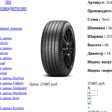
по
Артикул:
314
изводителю
Производите
Сезон :
Лето
мние шины
Шиповка :
Н
Ширина :
25
е шины
drich
Высота :
40
е шины
stone
Диаметр :
18
е шины
Индекс нагру
sal
е шины
Индекс скоро
ental
е шины Dunlop
е шины Falken
25985 руб
Цена: 25985 руб
X
е шины Gislaved
е шины Hankook
е шины Ikon
=
е шины Kumho