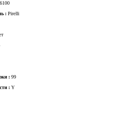
6100
ль :
Pirelli
ет
5
зки :
99
сти :
Y