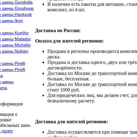
е шины Goodride
В наличии есть пакеты для автошин, стоим
е шины Goodyear
комплект, из 4 шт.
е шины Hankook
е шины Ikon
Доставка по России:
е шины Kumho
е шины Matador
Оплата для жителей регионов:
 шины Michelin
е шины Nokian
Продажа в регионы производится комплек
диска.
Продажа и доставка одного, двух или трёх
 шины Pirelli
договорённости.
 шины Pirelli
Доставка по Москве до транспортной комп
la
больше, бесплатная.
е шины
Доставка по Москве до транспортной комп
ama
стоит 1000 руб.
Для юридических лиц, мы делаем счет, дл
безналичному расчету.
информация
мация о
ровке
Доставка для жителей регионов:
обильных шин.
 далее
Доставка осуществляется при помощи тр