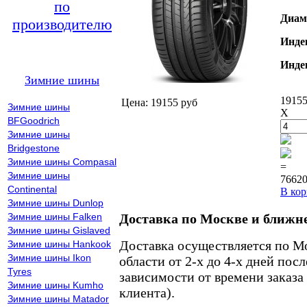
по
Диам
производителю
Инде
Инде
Зимние шины
19155
Цена: 19155 руб
Зимние шины
X
BFGoodrich
Зимние шины
Bridgestone
Зимние шины Compasal
=
Зимние шины
76620
Continental
В кор
Зимние шины Dunlop
Зимние шины Falken
Доставка по Москве и ближн
Зимние шины Gislaved
Доставка осуществляется по М
Зимние шины Hankook
Зимние шины Ikon
области от 2-х до 4-х дней пос
Tyres
зависимости от времени заказа
Зимние шины Kumho
клиента).
Зимние шины Matador