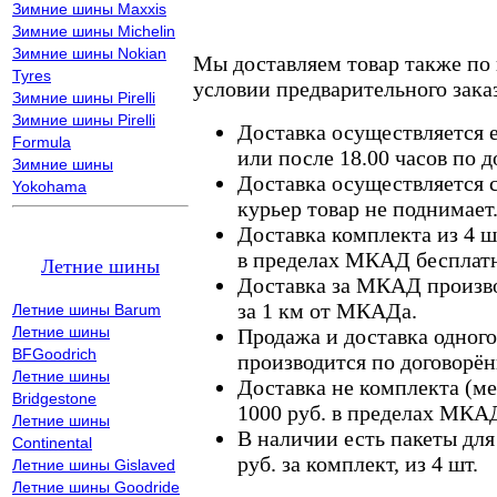
Зимние шины Maxxis
Зимние шины Michelin
Зимние шины Nokian
Мы доставляем товар также по
Tyres
условии предварительного заказ
Зимние шины Pirelli
Зимние шины Pirelli
Доставка осуществляется е
Formula
или после 18.00 часов по 
Зимние шины
Доставка осуществляется с
Yokohama
курьер товар не поднимает
Доставка комплекта из 4 ш
в пределах МКАД бесплатн
Летние шины
Доставка за МКАД произво
за 1 км от МКАДа.
Летние шины Barum
Летние шины
Продажа и доставка одного,
BFGoodrich
производится по договорён
Летние шины
Доставка не комплекта (ме
Bridgestone
1000 руб. в пределах МКА
Летние шины
В наличии есть пакеты дл
Continental
руб. за комплект, из 4 шт.
Летние шины Gislaved
Летние шины Goodride