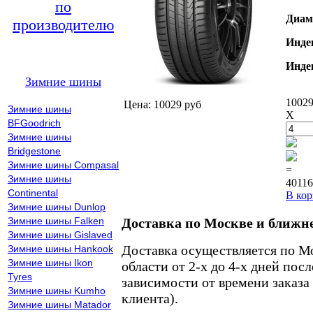
по
Диам
производителю
Инде
Инде
Зимние шины
10029
Цена: 10029 руб
Зимние шины
X
BFGoodrich
Зимние шины
Bridgestone
Зимние шины Compasal
=
Зимние шины
40116
Continental
В кор
Зимние шины Dunlop
Зимние шины Falken
Доставка по Москве и ближн
Зимние шины Gislaved
Доставка осуществляется по М
Зимние шины Hankook
Зимние шины Ikon
области от 2-х до 4-х дней пос
Tyres
зависимости от времени заказа
Зимние шины Kumho
клиента).
Зимние шины Matador