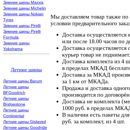
Зимние шины Maxxis
Зимние шины Michelin
Зимние шины Nokian
Мы доставляем товар также по
Tyres
условии предварительного заказ
Зимние шины Pirelli
Зимние шины Pirelli
Доставка осуществляется е
Formula
или после 18.00 часов по 
Зимние шины
Доставка осуществляется с
Yokohama
курьер товар не поднимает
Доставка комплекта из 4 ш
в пределах МКАД бесплатн
Летние шины
Доставка за МКАД произво
за 1 км от МКАДа.
Летние шины Barum
Летние шины
Продажа и доставка одного,
BFGoodrich
производится по договорён
Летние шины
Доставка не комплекта (ме
Bridgestone
1000 руб. в пределах МКА
Летние шины
В наличии есть пакеты дл
Continental
руб. за комплект, из 4 шт.
Летние шины Gislaved
Летние шины Goodride