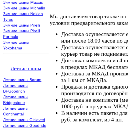
Зимние шины Maxxis
Зимние шины Michelin
Зимние шины Nokian
Мы доставляем товар также по
Tyres
условии предварительного заказ
Зимние шины Pirelli
Зимние шины Pirelli
Доставка осуществляется е
Formula
или после 18.00 часов по 
Зимние шины
Доставка осуществляется с
Yokohama
курьер товар не поднимает
Доставка комплекта из 4 ш
в пределах МКАД бесплатн
Летние шины
Доставка за МКАД произво
за 1 км от МКАДа.
Летние шины Barum
Летние шины
Продажа и доставка одного,
BFGoodrich
производится по договорён
Летние шины
Доставка не комплекта (ме
Bridgestone
1000 руб. в пределах МКА
Летние шины
В наличии есть пакеты дл
Continental
руб. за комплект, из 4 шт.
Летние шины Gislaved
Летние шины Goodride