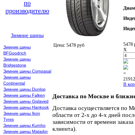
по
Диам
производителю
Инде
Инде
Зимние шины
5478 
Цена: 5478 руб
Зимние шины
X
BFGoodrich
Зимние шины
Bridgestone
Зимние шины Compasal
=
Зимние шины
21912
Continental
В кор
Зимние шины Dunlop
Зимние шины Falken
Доставка по Москве и ближн
Зимние шины Gislaved
Доставка осуществляется по М
Зимние шины Hankook
Зимние шины Ikon
области от 2-х до 4-х дней пос
Tyres
зависимости от времени заказа
Зимние шины Kumho
клиента).
Зимние шины Matador