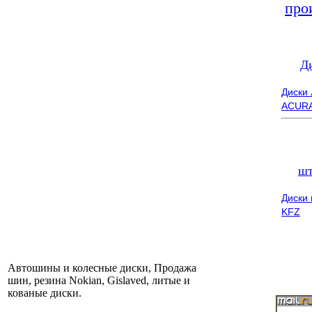
про
Д
Диски
ACUR
шт
Диски
KFZ
Автошины и колесные диски, Продажа
шин, резина Nokian, Gislaved, литые и
кованые диски.