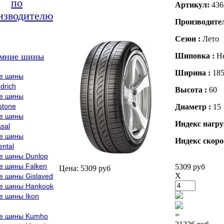
по
Артикул:
436
изводителю
Производите
Сезон :
Лето
мние шины
Шиповка :
Н
Ширина :
18
е шины
drich
Высота :
60
е шины
stone
Диаметр :
15
е шины
Индекс нагру
sal
е шины
Индекс скоро
ental
е шины Dunlop
е шины Falken
5309 руб
Цена: 5309 руб
X
е шины Gislaved
е шины Hankook
е шины Ikon
=
е шины Kumho