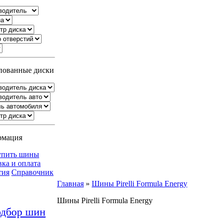
ованные диски
рмация
упить шины
вка и оплата
тия
Справочник
Главная
»
Шины Pirelli Formula Energy
Шины Pirelli Formula Energy
дбор шин