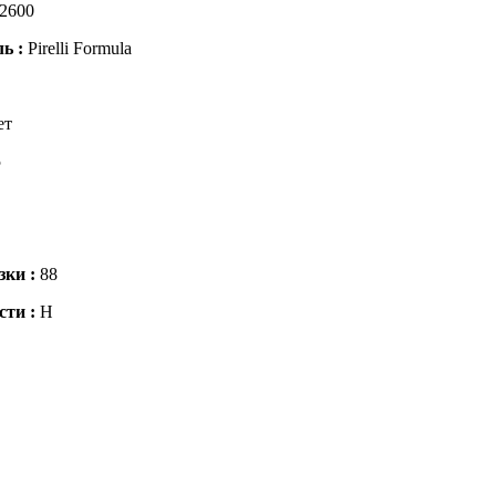
2600
ль :
Pirelli Formula
ет
5
зки :
88
сти :
H