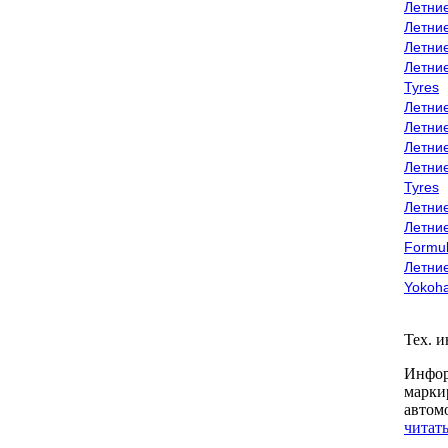
Летни
Летни
Летни
Летни
Tyres
Летни
Летни
Летние
Летни
Tyres
Летние
Летние
Formu
Летни
Yokoh
Тех. 
Инфор
марки
автом
читать