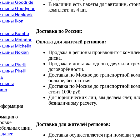
е шины Goodride
В наличии есть пакеты для автошин, стоим
е шины Goodyear
комплект, из 4 шт.
е шины Hankook
е шины Ikon
Доставка по России:
е шины Kumho
е шины Matador
Оплата для жителей регионов:
 шины Michelin
е шины Nokian
Продажа в регионы производится комплек
диска.
Продажа и доставка одного, двух или трёх
 шины Pirelli
договорённости.
 шины Pirelli
Доставка по Москве до транспортной комп
la
больше, бесплатная.
е шины
Доставка по Москве до транспортной комп
ama
стоит 1000 руб.
Для юридических лиц, мы делаем счет, дл
безналичному расчету.
информация
мация о
ровке
Доставка для жителей регионов:
обильных шин.
 далее
Доставка осуществляется при помощи тр