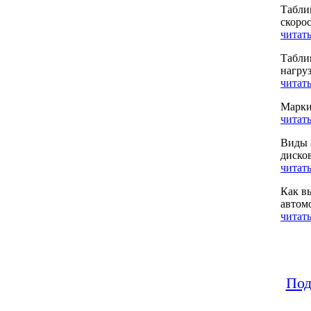
Табли
скоро
читать
Табли
нагру
читать
Марки
читать
Виды 
диско
читать
Как в
автом
читать
Под