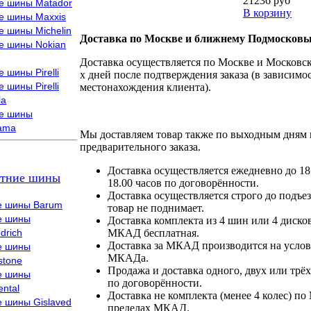
21236 руб
е шины Matador
В корзину
е шины Maxxis
е шины Michelin
Доставка по Москве и ближнему Подмосковь
е шины Nokian
Доставка осуществляется по Москве и Московско
 шины Pirelli
х дней после подтверждения заказа (в зависимос
 шины Pirelli
местонахождения клиента).
la
е шины
ama
Мы доставляем товар также по выходным дням 
предварительного заказа.
Доставка осуществляется ежедневно до 18
тние шины
18.00 часов по договорённости.
Доставка осуществляется строго до подъез
е шины Barum
товар не поднимает.
е шины
Доставка комплекта из 4 шин или 4 диско
drich
МКАД бесплатная.
Доставка за МКАД производится на условия
е шины
МКАДа.
stone
Продажа и доставка одного, двух или трёх
е шины
по договорённости.
ental
Доставка не комплекта (менее 4 колес) по
е шины Gislaved
пределах МКАД.