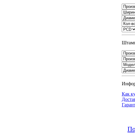
Штамп
Инфо
Как к
Доста
Гаран
По