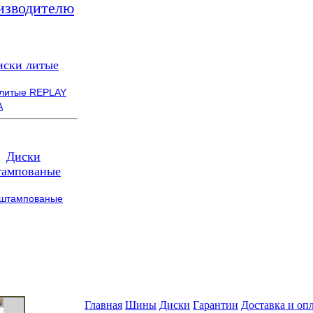
изводителю
иски литые
 литые REPLAY
A
Диски
ампованые
 штампованые
Главная
Шины
Диски
Гарантии
Доставка и оп