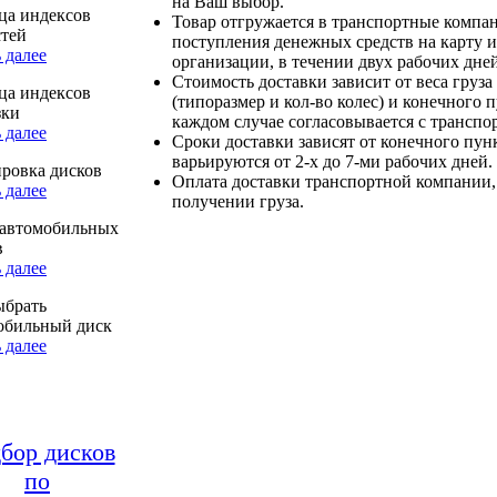
на Ваш выбор.
ца индексов
Товар отгружается в транспортные компа
стей
поступления денежных средств на карту и
 далее
организации, в течении двух рабочих дней
Стоимость доставки зависит от веса груза
ца индексов
(типоразмер и кол-во колес) и конечного 
зки
каждом случае согласовывается с транспо
 далее
Сроки доставки зависят от конечного пун
варьируются от 2-х до 7-ми рабочих дней.
ровка дисков
Оплата доставки транспортной компании,
 далее
получении груза.
автомобильных
в
 далее
ыбрать
обильный диск
 далее
бор дисков
по