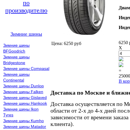
по
Диам
производителю
Инде
Инде
Зимние шины
6250 
Цена: 6250 руб
Зимние шины
X
BFGoodrich
Зимние шины
Bridgestone
Зимние шины Compasal
=
Зимние шины
25000
Continental
В кор
Зимние шины Dunlop
Зимние шины Falken
Доставка по Москве и ближн
Зимние шины Gislaved
Доставка осуществляется по М
Зимние шины Hankook
Зимние шины Ikon
области от 2-х до 4-х дней пос
Tyres
зависимости от времени заказа
Зимние шины Kumho
клиента).
Зимние шины Matador