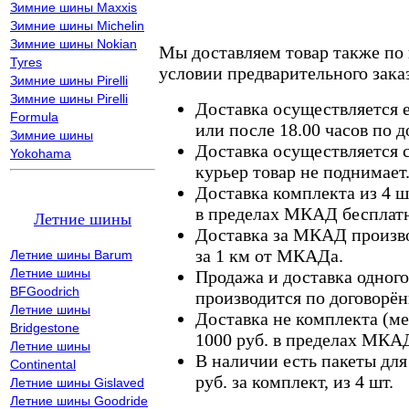
Зимние шины Maxxis
Зимние шины Michelin
Зимние шины Nokian
Мы доставляем товар также по
Tyres
условии предварительного заказ
Зимние шины Pirelli
Зимние шины Pirelli
Доставка осуществляется е
Formula
или после 18.00 часов по 
Зимние шины
Доставка осуществляется с
Yokohama
курьер товар не поднимает
Доставка комплекта из 4 ш
в пределах МКАД бесплатн
Летние шины
Доставка за МКАД произво
за 1 км от МКАДа.
Летние шины Barum
Летние шины
Продажа и доставка одного,
BFGoodrich
производится по договорён
Летние шины
Доставка не комплекта (ме
Bridgestone
1000 руб. в пределах МКА
Летние шины
В наличии есть пакеты дл
Continental
руб. за комплект, из 4 шт.
Летние шины Gislaved
Летние шины Goodride