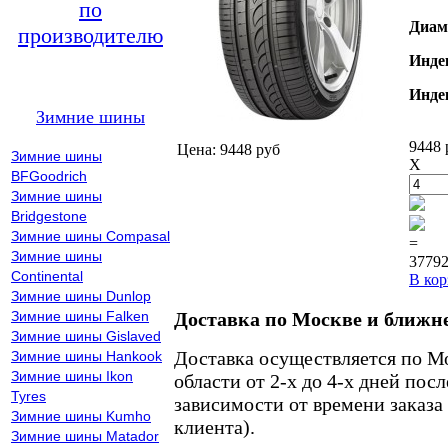
по
Диам
производителю
Инде
Инде
Зимние шины
9448 
Цена: 9448 руб
Зимние шины
X
BFGoodrich
Зимние шины
Bridgestone
Зимние шины Compasal
=
Зимние шины
37792
Continental
В кор
Зимние шины Dunlop
Зимние шины Falken
Доставка по Москве и ближн
Зимние шины Gislaved
Доставка осуществляется по М
Зимние шины Hankook
Зимние шины Ikon
области от 2-х до 4-х дней пос
Tyres
зависимости от времени заказа
Зимние шины Kumho
клиента).
Зимние шины Matador