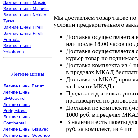
Зимние шины Maxxis
Зимние шины Michelin
Зимние шины Nokian
Мы доставляем товар также по
Tyres
условии предварительного заказ
Зимние шины Pirelli
Зимние шины Pirelli
Доставка осуществляется е
Formula
или после 18.00 часов по 
Зимние шины
Доставка осуществляется с
Yokohama
курьер товар не поднимает
Доставка комплекта из 4 ш
в пределах МКАД бесплатн
Летние шины
Доставка за МКАД произво
за 1 км от МКАДа.
Летние шины Barum
Летние шины
Продажа и доставка одного,
BFGoodrich
производится по договорён
Летние шины
Доставка не комплекта (ме
Bridgestone
1000 руб. в пределах МКА
Летние шины
В наличии есть пакеты дл
Continental
руб. за комплект, из 4 шт.
Летние шины Gislaved
Летние шины Goodride