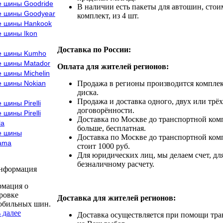
е шины Goodride
В наличии есть пакеты для автошин, стоим
е шины Goodyear
комплект, из 4 шт.
е шины Hankook
е шины Ikon
Доставка по России:
е шины Kumho
е шины Matador
Оплата для жителей регионов:
 шины Michelin
е шины Nokian
Продажа в регионы производится комплек
диска.
Продажа и доставка одного, двух или трёх
 шины Pirelli
договорённости.
 шины Pirelli
Доставка по Москве до транспортной комп
la
больше, бесплатная.
е шины
Доставка по Москве до транспортной комп
ama
стоит 1000 руб.
Для юридических лиц, мы делаем счет, дл
безналичному расчету.
информация
мация о
ровке
Доставка для жителей регионов:
обильных шин.
 далее
Доставка осуществляется при помощи тр