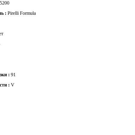
5200
ль :
Pirelli Formula
ет
5
зки :
91
сти :
V