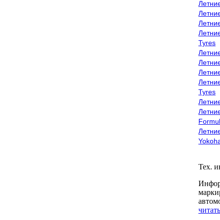
Летни
Летни
Летни
Летни
Tyres
Летни
Летни
Летние
Летни
Tyres
Летние
Летние
Formu
Летни
Yokoh
Тех. 
Инфор
марки
автом
читать