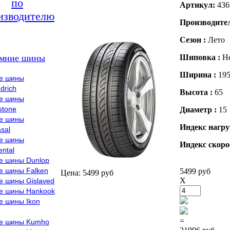
по
Артикул:
436
изводителю
Производите
Сезон :
Лето
мние шины
Шиповка :
Н
Ширина :
19
е шины
drich
Высота :
65
е шины
stone
Диаметр :
15
е шины
Индекс нагру
sal
е шины
Индекс скоро
ental
е шины Dunlop
е шины Falken
5499 руб
Цена: 5499 руб
X
е шины Gislaved
е шины Hankook
е шины Ikon
=
е шины Kumho