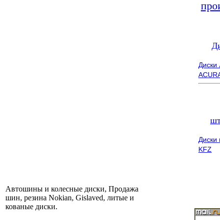
про
Д
Диски
ACUR
шт
Диски
KFZ
Автошины и колесные диски, Продажа
шин, резина Nokian, Gislaved, литые и
кованые диски.