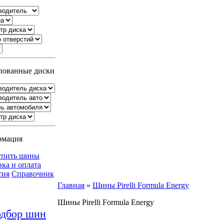
ованные диски
рмация
упить шины
вка и оплата
тия
Справочник
Главная
»
Шины Pirelli Formula Energy
Шины Pirelli Formula Energy
дбор шин