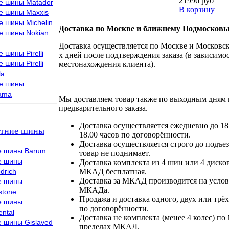
21996 руб
е шины Matador
В корзину
е шины Maxxis
е шины Michelin
Доставка по Москве и ближнему Подмосковь
е шины Nokian
Доставка осуществляется по Москве и Московско
 шины Pirelli
х дней после подтверждения заказа (в зависимос
 шины Pirelli
местонахождения клиента).
la
е шины
ama
Мы доставляем товар также по выходным дням 
предварительного заказа.
Доставка осуществляется ежедневно до 18
тние шины
18.00 часов по договорённости.
Доставка осуществляется строго до подъез
е шины Barum
товар не поднимает.
е шины
Доставка комплекта из 4 шин или 4 диско
drich
МКАД бесплатная.
Доставка за МКАД производится на условия
е шины
МКАДа.
stone
Продажа и доставка одного, двух или трёх
е шины
по договорённости.
ental
Доставка не комплекта (менее 4 колес) по
е шины Gislaved
пределах МКАД.