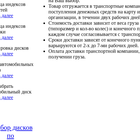
на Ваш выбор.
ца индексов
Товар отгружается в транспортные компа
стей
поступления денежных средств на карту и
 далее
организации, в течении двух рабочих дней
Стоимость доставки зависит от веса груза
ца индексов
(типоразмер и кол-во колес) и конечного 
зки
каждом случае согласовывается с транспо
 далее
Сроки доставки зависят от конечного пун
варьируются от 2-х до 7-ми рабочих дней.
ровка дисков
Оплата доставки транспортной компании,
 далее
получении груза.
автомобильных
в
 далее
ыбрать
обильный диск
 далее
бор дисков
по