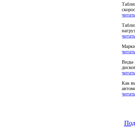
Табли
скоро
читать
Табли
нагру
читать
Марки
читать
Виды 
диско
читать
Как в
автом
читать
Под