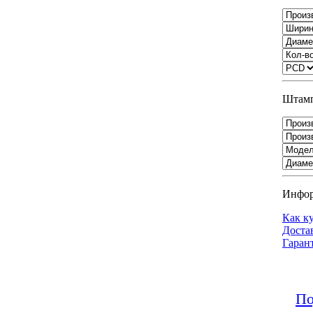
Штамп
Инфо
Как к
Доста
Гаран
По