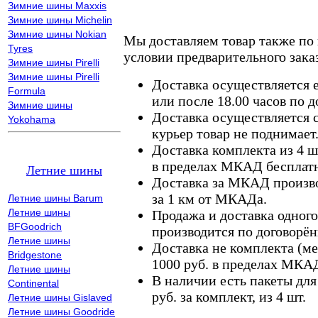
Зимние шины Maxxis
Зимние шины Michelin
Зимние шины Nokian
Мы доставляем товар также по
Tyres
условии предварительного заказ
Зимние шины Pirelli
Зимние шины Pirelli
Доставка осуществляется е
Formula
или после 18.00 часов по 
Зимние шины
Доставка осуществляется с
Yokohama
курьер товар не поднимает
Доставка комплекта из 4 ш
в пределах МКАД бесплатн
Летние шины
Доставка за МКАД произво
за 1 км от МКАДа.
Летние шины Barum
Летние шины
Продажа и доставка одного,
BFGoodrich
производится по договорён
Летние шины
Доставка не комплекта (ме
Bridgestone
1000 руб. в пределах МКА
Летние шины
В наличии есть пакеты дл
Continental
руб. за комплект, из 4 шт.
Летние шины Gislaved
Летние шины Goodride