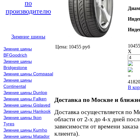
по
Диам
производителю
Инде
Инде
Зимние шины
10455
Цена: 10455 руб
Зимние шины
X
BFGoodrich
Зимние шины
Bridgestone
Зимние шины Compasal
=
Зимние шины
41820
Continental
В кор
Зимние шины Dunlop
Зимние шины Falken
Доставка по Москве и ближн
Зимние шины Gislaved
Доставка осуществляется по М
Зимние шины Hankook
Зимние шины Ikon
области от 2-х до 4-х дней пос
Tyres
зависимости от времени заказа
Зимние шины Kumho
клиента).
Зимние шины Matador