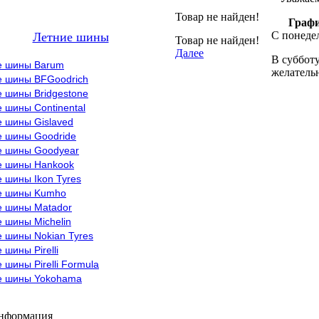
Товар не найден!
Графи
С понедел
Летние шины
Товар не найден!
Далее
В субботу
е шины Barum
желательн
е шины BFGoodrich
 шины Bridgestone
 шины Continental
е шины Gislaved
е шины Goodride
е шины Goodyear
е шины Hankook
 шины Ikon Tyres
е шины Kumho
е шины Matador
 шины Michelin
 шины Nokian Tyres
 шины Pirelli
 шины Pirelli Formula
е шины Yokohama
информация