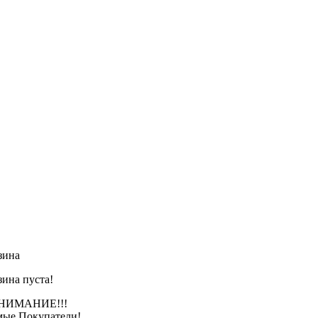
зина
зина пуста!
АНИЕ!!!
ые Покупатели!