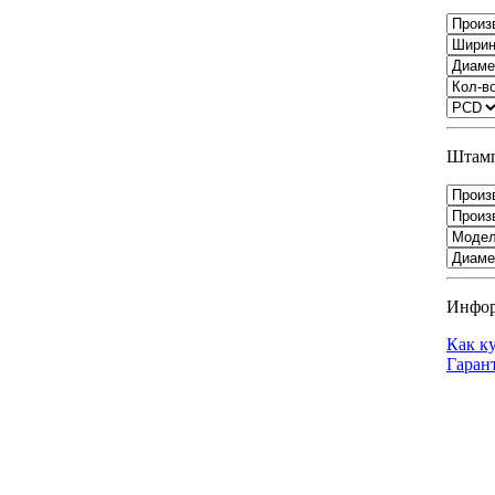
Штамп
Инфо
Как к
Гаран