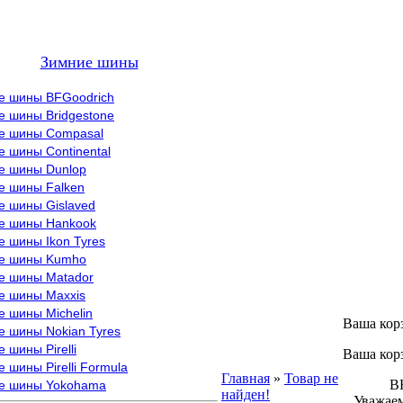
Зимние шины
е шины BFGoodrich
е шины Bridgestone
е шины Compasal
 шины Continental
е шины Dunlop
е шины Falken
е шины Gislaved
е шины Hankook
 шины Ikon Tyres
е шины Kumho
е шины Matador
е шины Maxxis
е шины Michelin
Ваша кор
е шины Nokian Tyres
 шины Pirelli
Ваша кор
 шины Pirelli Formula
Главная
»
Товар не
ВНИМ
е шины Yokohama
найден!
Уважаем