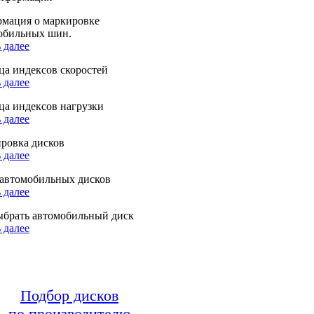
мация о маркировке
обильных шин.
 далее
ца индексов скоростей
 далее
ца индексов нагрузки
 далее
ровка дисков
 далее
автомобильных дисков
 далее
ыбрать автомобильный диск
 далее
Подбор дисков
по производителю