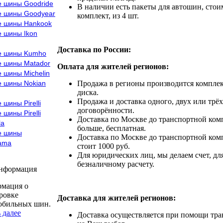
е шины Goodride
В наличии есть пакеты для автошин, стоим
е шины Goodyear
комплект, из 4 шт.
е шины Hankook
е шины Ikon
Доставка по России:
е шины Kumho
е шины Matador
Оплата для жителей регионов:
 шины Michelin
е шины Nokian
Продажа в регионы производится комплек
диска.
Продажа и доставка одного, двух или трёх
 шины Pirelli
договорённости.
 шины Pirelli
Доставка по Москве до транспортной комп
la
больше, бесплатная.
е шины
Доставка по Москве до транспортной комп
ama
стоит 1000 руб.
Для юридических лиц, мы делаем счет, дл
безналичному расчету.
информация
мация о
ровке
Доставка для жителей регионов:
обильных шин.
 далее
Доставка осуществляется при помощи тр