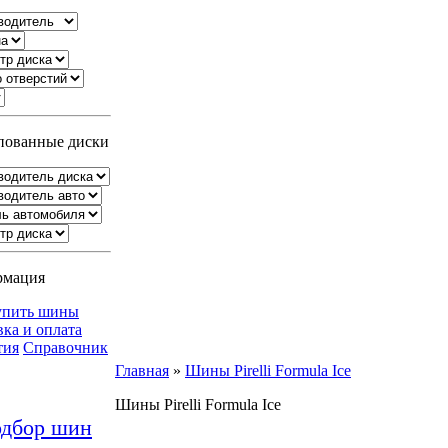
ованные диски
рмация
упить шины
вка и оплата
тия
Справочник
Главная
»
Шины Pirelli Formula Ice
Шины Pirelli Formula Ice
дбор шин