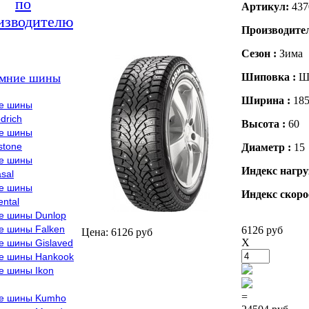
по
Артикул:
437
изводителю
Производите
Сезон :
Зима
мние шины
Шиповка :
Ш
Ширина :
18
е шины
drich
Высота :
60
е шины
stone
Диаметр :
15
е шины
Индекс нагру
sal
е шины
Индекс скоро
ental
е шины Dunlop
е шины Falken
6126 руб
Цена: 6126 руб
X
е шины Gislaved
е шины Hankook
е шины Ikon
=
е шины Kumho