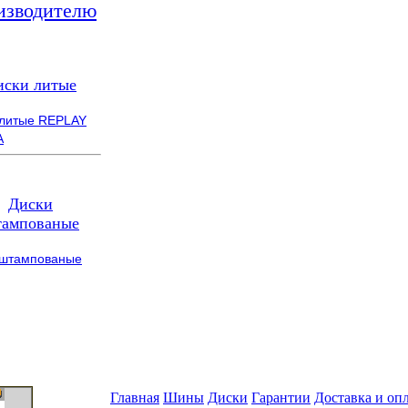
изводителю
иски литые
 литые REPLAY
A
Диски
ампованые
 штампованые
Главная
Шины
Диски
Гарантии
Доставка и оп