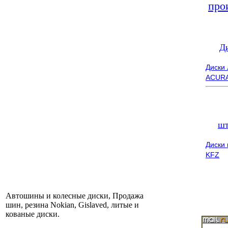
про
Д
Диски
ACUR
шт
Диски
KFZ
Автошины и колесные диски, Продажа
шин, резина Nokian, Gislaved, литые и
кованые диски.