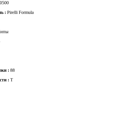
0500
ль :
Pirelli Formula
ипы
5
зки :
88
сти :
T