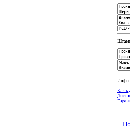
Штамп
Инфо
Как к
Доста
Гаран
По