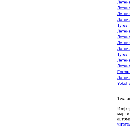
Летни
Летни
Летни
Летни
Tyres
Летни
Летни
Летние
Летни
Tyres
Летние
Летние
Formu
Летни
Yokoh
Тех. 
Инфор
марки
автом
читать