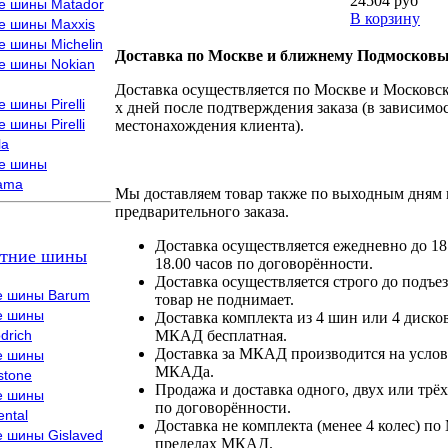
24504 руб
е шины Matador
В корзину
е шины Maxxis
е шины Michelin
Доставка по Москве и ближнему Подмосковь
е шины Nokian
Доставка осуществляется по Москве и Московско
 шины Pirelli
х дней после подтверждения заказа (в зависимос
 шины Pirelli
местонахождения клиента).
la
е шины
ama
Мы доставляем товар также по выходным дням 
предварительного заказа.
Доставка осуществляется ежедневно до 18
тние шины
18.00 часов по договорённости.
Доставка осуществляется строго до подъез
е шины Barum
товар не поднимает.
е шины
Доставка комплекта из 4 шин или 4 диско
drich
МКАД бесплатная.
Доставка за МКАД производится на условия
е шины
МКАДа.
stone
Продажа и доставка одного, двух или трёх
е шины
по договорённости.
ental
Доставка не комплекта (менее 4 колес) по
е шины Gislaved
пределах МКАД.