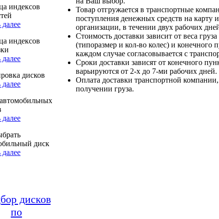
на Ваш выбор.
ца индексов
Товар отгружается в транспортные компа
стей
поступления денежных средств на карту и
 далее
организации, в течении двух рабочих дней
Стоимость доставки зависит от веса груза
ца индексов
(типоразмер и кол-во колес) и конечного 
зки
каждом случае согласовывается с транспо
 далее
Сроки доставки зависят от конечного пун
варьируются от 2-х до 7-ми рабочих дней.
ровка дисков
Оплата доставки транспортной компании,
 далее
получении груза.
автомобильных
в
 далее
ыбрать
обильный диск
 далее
бор дисков
по