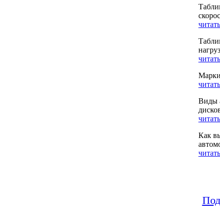
Табли
скоро
читать
Табли
нагру
читать
Марки
читать
Виды 
диско
читать
Как в
автом
читать
Под