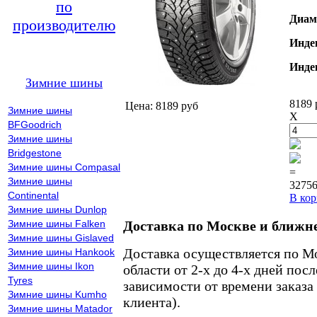
по
Диам
производителю
Инде
Инде
Зимние шины
8189 
Цена: 8189 руб
Зимние шины
X
BFGoodrich
Зимние шины
Bridgestone
Зимние шины Compasal
=
Зимние шины
32756
Continental
В кор
Зимние шины Dunlop
Зимние шины Falken
Доставка по Москве и ближн
Зимние шины Gislaved
Доставка осуществляется по М
Зимние шины Hankook
Зимние шины Ikon
области от 2-х до 4-х дней пос
Tyres
зависимости от времени заказа
Зимние шины Kumho
клиента).
Зимние шины Matador