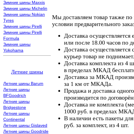
Зимние шины Maxxis
Зимние шины Michelin
Зимние шины Nokian
Мы доставляем товар также по
Tyres
условии предварительного заказ
Зимние шины Pirelli
Зимние шины Pirelli
Доставка осуществляется е
Formula
или после 18.00 часов по 
Зимние шины
Доставка осуществляется с
Yokohama
курьер товар не поднимает
Доставка комплекта из 4 ш
в пределах МКАД бесплатн
Летние шины
Доставка за МКАД произво
за 1 км от МКАДа.
Летние шины Barum
Летние шины
Продажа и доставка одного,
BFGoodrich
производится по договорён
Летние шины
Доставка не комплекта (ме
Bridgestone
1000 руб. в пределах МКА
Летние шины
В наличии есть пакеты дл
Continental
руб. за комплект, из 4 шт.
Летние шины Gislaved
Летние шины Goodride