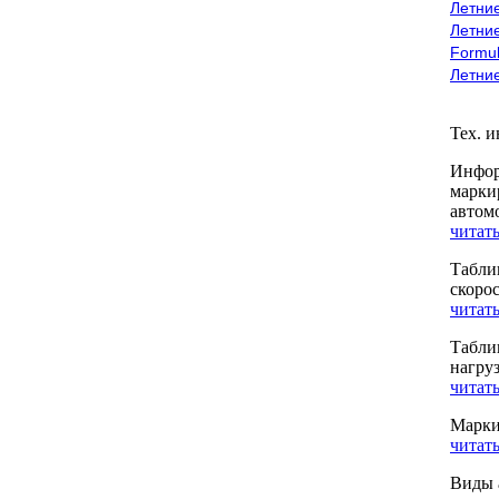
Летние
Летние
Formu
Летни
Тех. 
Инфор
марки
автом
читать
Табли
скоро
читать
Табли
нагру
читать
Марки
читать
Виды 