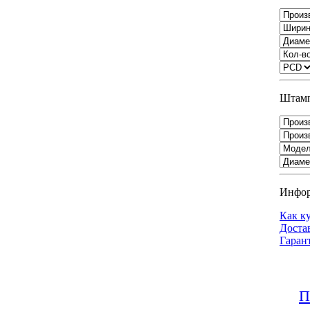
Штамп
Инфо
Как к
Доста
Гаран
П