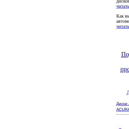
диско
читать
Как в
автом
читать
По
пр
Диски
ACUR