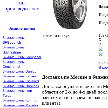
по
Диам
производителю
Инде
Инде
Зимние шины
10973
Цена: 10973 руб
Зимние шины
X
BFGoodrich
Зимние шины
Bridgestone
Зимние шины Compasal
=
Зимние шины
43892
Continental
В кор
Зимние шины Dunlop
Зимние шины Falken
Доставка по Москве и ближн
Зимние шины Gislaved
Доставка осуществляется по М
Зимние шины Hankook
Зимние шины Ikon
области от 2-х до 4-х дней пос
Tyres
зависимости от времени заказа
Зимние шины Kumho
клиента).
Зимние шины Matador