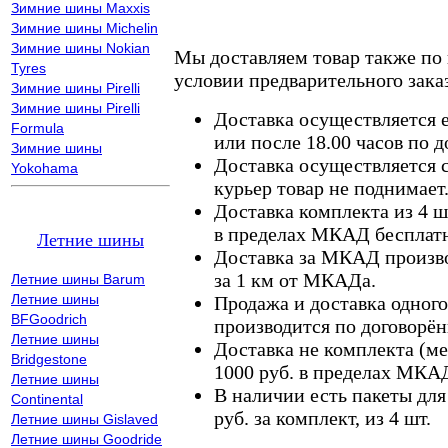
Зимние шины Maxxis
Зимние шины Michelin
Зимние шины Nokian
Мы доставляем товар также по
Tyres
условии предварительного заказ
Зимние шины Pirelli
Зимние шины Pirelli
Доставка осуществляется е
Formula
или после 18.00 часов по 
Зимние шины
Доставка осуществляется с
Yokohama
курьер товар не поднимает
Доставка комплекта из 4 ш
в пределах МКАД бесплатн
Летние шины
Доставка за МКАД произво
за 1 км от МКАДа.
Летние шины Barum
Летние шины
Продажа и доставка одного,
BFGoodrich
производится по договорён
Летние шины
Доставка не комплекта (ме
Bridgestone
1000 руб. в пределах МКА
Летние шины
В наличии есть пакеты дл
Continental
руб. за комплект, из 4 шт.
Летние шины Gislaved
Летние шины Goodride