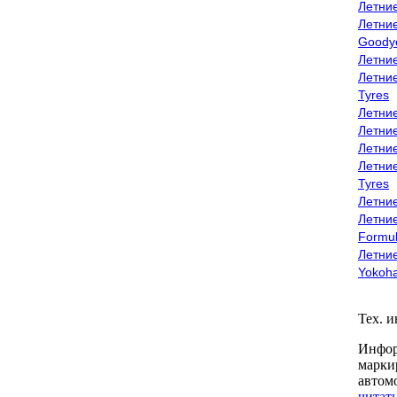
Летни
Летни
Goody
Летни
Летни
Tyres
Летни
Летни
Летние
Летни
Tyres
Летние
Летние
Formu
Летни
Yokoh
Тех. 
Инфор
марки
автом
читать