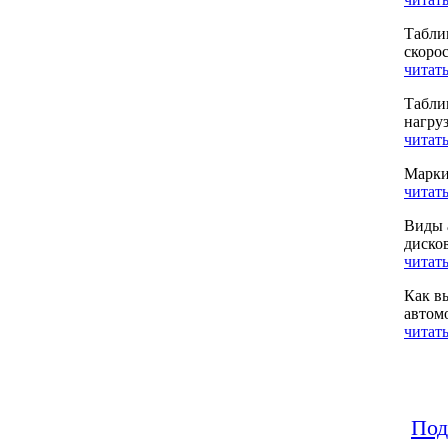
Табли
скоро
читать
Табли
нагру
читать
Марки
читать
Виды 
диско
читать
Как в
автом
читать
Под