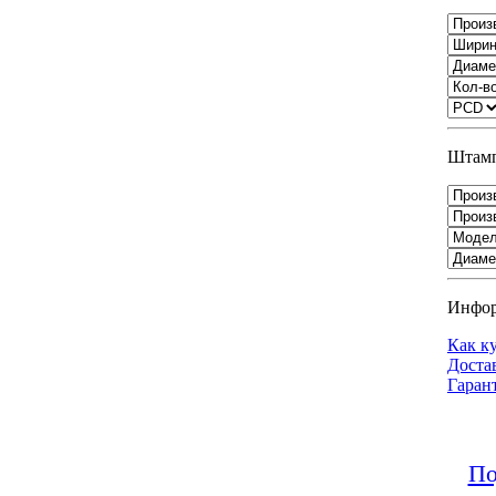
Штамп
Инфо
Как к
Доста
Гаран
По