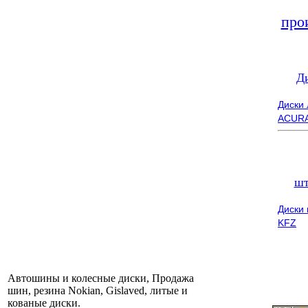
про
Д
Диски
ACUR
шт
Диски
KFZ
Автошины и колесные диски, Продажа
шин, резина Nokian, Gislaved, литые и
кованые диски.