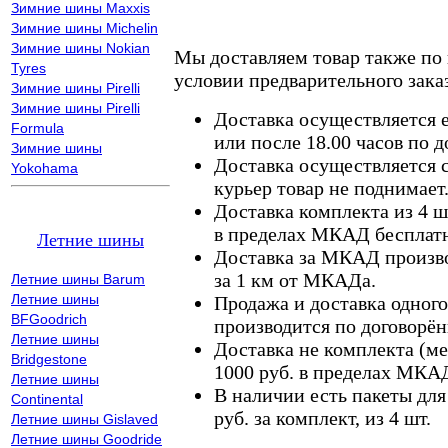
Зимние шины Maxxis
Зимние шины Michelin
Зимние шины Nokian
Мы доставляем товар также по
Tyres
условии предварительного заказ
Зимние шины Pirelli
Зимние шины Pirelli
Доставка осуществляется е
Formula
или после 18.00 часов по 
Зимние шины
Доставка осуществляется с
Yokohama
курьер товар не поднимает
Доставка комплекта из 4 ш
в пределах МКАД бесплатн
Летние шины
Доставка за МКАД произво
за 1 км от МКАДа.
Летние шины Barum
Летние шины
Продажа и доставка одного,
BFGoodrich
производится по договорён
Летние шины
Доставка не комплекта (ме
Bridgestone
1000 руб. в пределах МКА
Летние шины
В наличии есть пакеты дл
Continental
руб. за комплект, из 4 шт.
Летние шины Gislaved
Летние шины Goodride