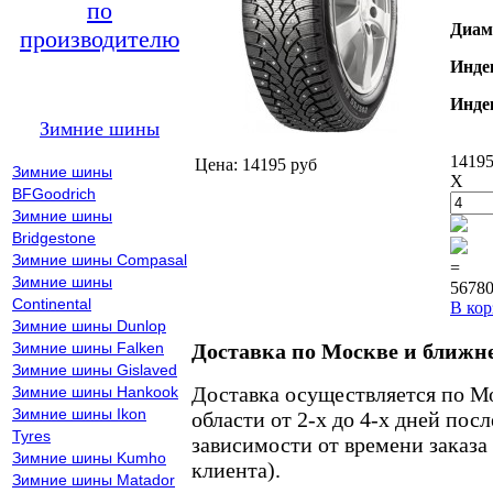
по
Диам
производителю
Инде
Инде
Зимние шины
14195
Цена: 14195 руб
Зимние шины
X
BFGoodrich
Зимние шины
Bridgestone
Зимние шины Compasal
=
Зимние шины
56780
Continental
В кор
Зимние шины Dunlop
Зимние шины Falken
Доставка по Москве и ближн
Зимние шины Gislaved
Доставка осуществляется по М
Зимние шины Hankook
Зимние шины Ikon
области от 2-х до 4-х дней пос
Tyres
зависимости от времени заказа
Зимние шины Kumho
клиента).
Зимние шины Matador