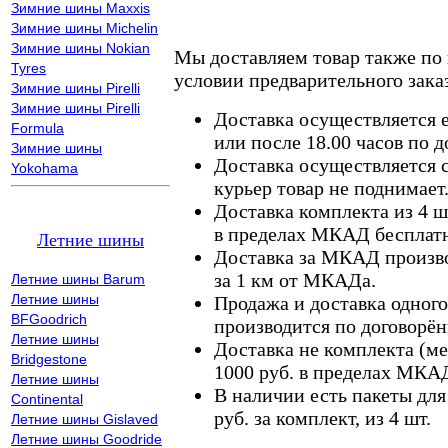
Зимние шины Maxxis
Зимние шины Michelin
Зимние шины Nokian
Мы доставляем товар также по
Tyres
условии предварительного заказ
Зимние шины Pirelli
Зимние шины Pirelli
Доставка осуществляется е
Formula
или после 18.00 часов по 
Зимние шины
Доставка осуществляется с
Yokohama
курьер товар не поднимает
Доставка комплекта из 4 ш
в пределах МКАД бесплатн
Летние шины
Доставка за МКАД произво
за 1 км от МКАДа.
Летние шины Barum
Летние шины
Продажа и доставка одного,
BFGoodrich
производится по договорён
Летние шины
Доставка не комплекта (ме
Bridgestone
1000 руб. в пределах МКА
Летние шины
В наличии есть пакеты дл
Continental
руб. за комплект, из 4 шт.
Летние шины Gislaved
Летние шины Goodride