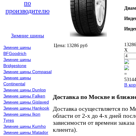
по
Диам
производителю
Инде
Инде
Зимние шины
13286
Цена: 13286 руб
Зимние шины
X
BFGoodrich
Зимние шины
Bridgestone
Зимние шины Compasal
=
Зимние шины
53144
Continental
В кор
Зимние шины Dunlop
Зимние шины Falken
Доставка по Москве и ближн
Зимние шины Gislaved
Доставка осуществляется по М
Зимние шины Hankook
Зимние шины Ikon
области от 2-х до 4-х дней пос
Tyres
зависимости от времени заказа
Зимние шины Kumho
клиента).
Зимние шины Matador