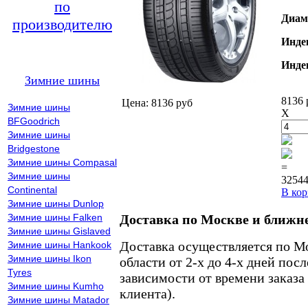
по
Диам
производителю
Инде
Инде
Зимние шины
8136 
Цена: 8136 руб
Зимние шины
X
BFGoodrich
Зимние шины
Bridgestone
Зимние шины Compasal
=
Зимние шины
32544
Continental
В кор
Зимние шины Dunlop
Зимние шины Falken
Доставка по Москве и ближн
Зимние шины Gislaved
Доставка осуществляется по М
Зимние шины Hankook
Зимние шины Ikon
области от 2-х до 4-х дней пос
Tyres
зависимости от времени заказа
Зимние шины Kumho
клиента).
Зимние шины Matador