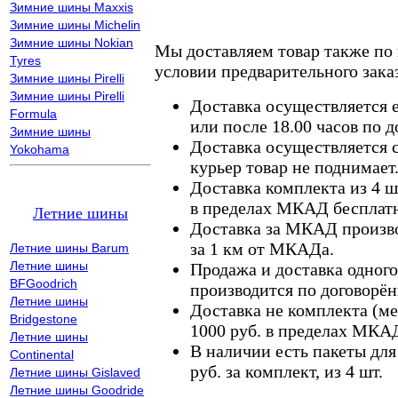
Зимние шины Maxxis
Зимние шины Michelin
Зимние шины Nokian
Мы доставляем товар также по
Tyres
условии предварительного заказ
Зимние шины Pirelli
Зимние шины Pirelli
Доставка осуществляется е
Formula
или после 18.00 часов по 
Зимние шины
Доставка осуществляется с
Yokohama
курьер товар не поднимает
Доставка комплекта из 4 ш
в пределах МКАД бесплатн
Летние шины
Доставка за МКАД произво
за 1 км от МКАДа.
Летние шины Barum
Летние шины
Продажа и доставка одного,
BFGoodrich
производится по договорён
Летние шины
Доставка не комплекта (ме
Bridgestone
1000 руб. в пределах МКА
Летние шины
В наличии есть пакеты дл
Continental
руб. за комплект, из 4 шт.
Летние шины Gislaved
Летние шины Goodride