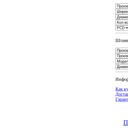
Штамп
Инфо
Как к
Доста
Гаран
П