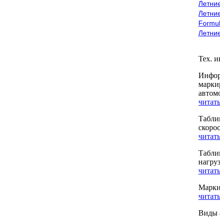
Летние
Летние
Formu
Летни
Тех. 
Инфор
марки
автом
читать
Табли
скоро
читать
Табли
нагру
читать
Марки
читать
Виды 