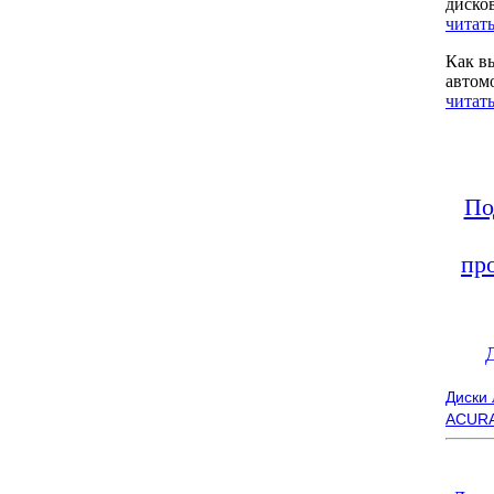
диско
читать
Как в
автом
читать
По
пр
Диски
ACUR