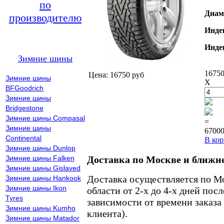
по
Диам
производителю
Инде
Инде
Зимние шины
16750
Цена: 16750 руб
Зимние шины
X
BFGoodrich
Зимние шины
Bridgestone
Зимние шины Compasal
=
Зимние шины
67000
Continental
В кор
Зимние шины Dunlop
Зимние шины Falken
Доставка по Москве и ближн
Зимние шины Gislaved
Доставка осуществляется по М
Зимние шины Hankook
Зимние шины Ikon
области от 2-х до 4-х дней пос
Tyres
зависимости от времени заказа
Зимние шины Kumho
клиента).
Зимние шины Matador