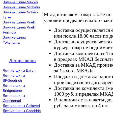
Зимние шины Maxxis
Зимние шины Michelin
Зимние шины Nokian
Мы доставляем товар также по
Tyres
условии предварительного заказ
Зимние шины Pirelli
Зимние шины Pirelli
Доставка осуществляется е
Formula
или после 18.00 часов по 
Зимние шины
Доставка осуществляется с
Yokohama
курьер товар не поднимает
Доставка комплекта из 4 ш
в пределах МКАД бесплатн
Летние шины
Доставка за МКАД произво
за 1 км от МКАДа.
Летние шины Barum
Летние шины
Продажа и доставка одного,
BFGoodrich
производится по договорён
Летние шины
Доставка не комплекта (ме
Bridgestone
1000 руб. в пределах МКА
Летние шины
В наличии есть пакеты дл
Continental
руб. за комплект, из 4 шт.
Летние шины Gislaved
Летние шины Goodride